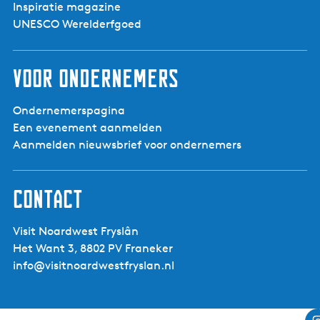
Inspiratie magazine
UNESCO Werelderfgoed
Voor ondernemers
Ondernemerspagina
Een evenement aanmelden
Aanmelden nieuwsbrief voor ondernemers
Contact
Visit Noardwest Fryslân
Het Want 3, 8802 PV Franeker
info@visitnoardwestfryslan.nl
Leaflet
|
Powered by Esri | Esri, HERE, Garmin, USGS, Intermap, INCREMENT P, NRCAN, Esri Japan, METI,
Esri China (Hong Kong), NOSTRA, © OpenStreetMap contributors, and the GIS User Community