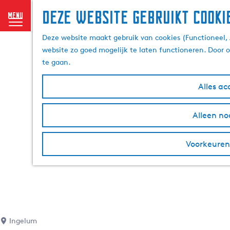
Deze website gebruikt cooki
menu
G
Deze website maakt gebruik van cookies (Functioneel, 
a
website zo goed mogelijk te laten functioneren. Door 
n
te gaan.
a
a
Alles ac
r
d
Alleen no
e
h
o
Voorkeuren
m
e
p
a
g
e
Ingelum