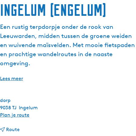
Ingelum (Engelum)
Een rustig terpdorpje onder de rook van
Leeuwarden, midden tussen de groene weiden
en wuivende maïsvelden. Met mooie fietspaden
en prachtige wandelroutes in de naaste
omgeving.
Lees meer
dorp
9038 TJ
Ingelum
n
Plan je route
a
n
a
Route