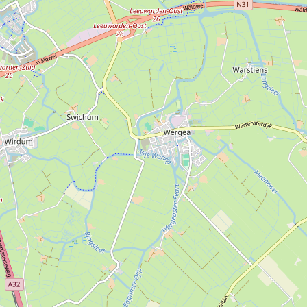
Verleih
Ja
Verleih
Ja
Verleih
Ja
Andere Heizung als
Ja
Zentralheizung
Etagenbetten:
1
Doppelbett:
1
Deckbetten
Ja
Bettwäsche:
Anwesend
Fernsehgerät in der
Ja
Unterkunft
Internetanschluss:
WiFi