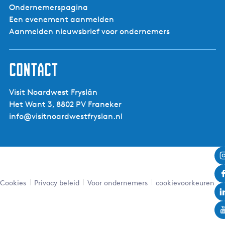
Bereikbaar per fiets:
Ja
Ondernemerspagina
Bereikbaar per auto:
Ja
Een evenement aanmelden
Eigen parkeerterrein:
Ja
Aanmelden nieuwsbrief voor ondernemers
Met openbaar vervoer
Ja
bereikbaar:
Contact
Visit Noardwest Fryslân
Het Want 3, 8802 PV Franeker
info@visitnoardwestfryslan.nl
Cookies
Privacy beleid
Voor ondernemers
cookievoorkeuren