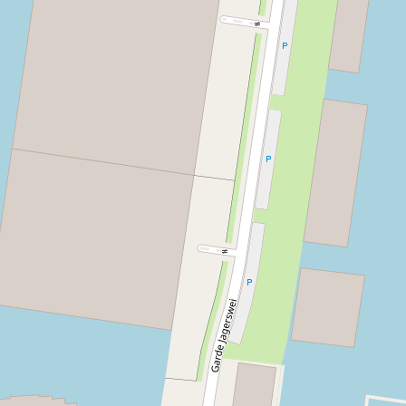
Zeilboten
Ja
Kano's
Ja
Sloepen
Ja
Verwarming anders dan CV
Ja
Stapelbedden:
1
Tweepersoonsbedden:
1
Dekbedden
Ja
Bedlinnen:
Aanwezig
Televisie in accommodatie
Ja
Internetverbinding:
WiFi
Huisdieren:
Huisdieren niet toegestaan