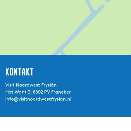
Kontakt
Visit Noardwest Fryslân
Het Want 3, 8802 PV Franeker
info@visitnoardwestfryslan.nl
B&B Zathe de
Spieker - van Gogh
kamer