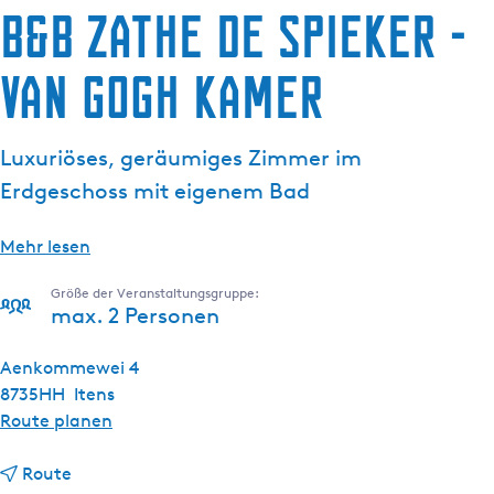
B&B Zathe de Spieker -
g
e
van Gogh kamer
Luxuriöses, geräumiges Zimmer im
Erdgeschoss mit eigenem Bad
Mehr lesen
Größe der Veranstaltungsgruppe:
max. 2 Personen
Aenkommewei 4
8735HH
Itens
b
Route planen
i
b
s
Route