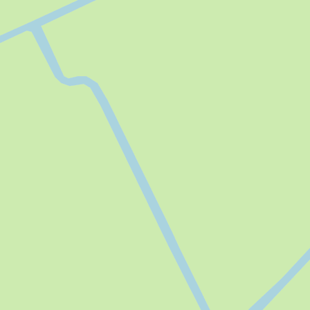
Garten
Ja
Terrasse
Ja
Maximale Gruppengröße:
2
Rauchen:
Absolutes Rauchverbot