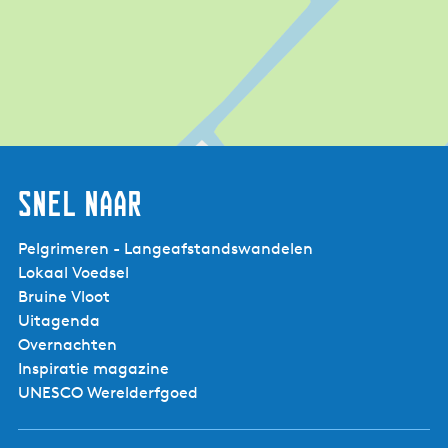
Snel naar
Pelgrimeren - Langeafstandswandelen
Lokaal Voedsel
Bruine Vloot
Uitagenda
B&B Zathe de
Spieker - van Gogh
Overnachten
kamer
Inspiratie magazine
UNESCO Werelderfgoed