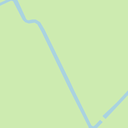
Maximale groepsgrootte:
2
Roken:
Volledig rookvrij