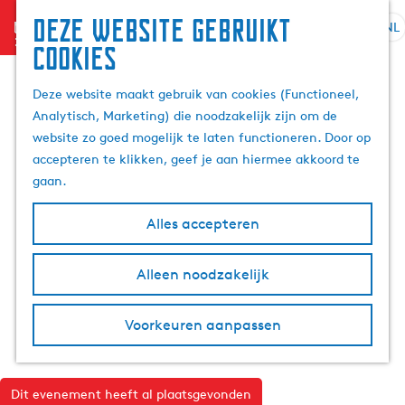
Deze website gebruikt
menu
NL
S
Z
cookies
G
e
o
a
l
e
Deze website maakt gebruik van cookies (Functioneel,
n
e
k
Analytisch, Marketing) die noodzakelijk zijn om de
a
c
e
website zo goed mogelijk te laten functioneren. Door op
a
t
n
accepteren te klikken, geef je aan hiermee akkoord te
r
e
gaan.
d
e
e
r
Alles accepteren
h
t
o
a
m
Alleen noodzakelijk
a
e
l
p
H
Voorkeuren aanpassen
a
u
g
i
e
d
Dit evenement heeft al plaatsgevonden
i