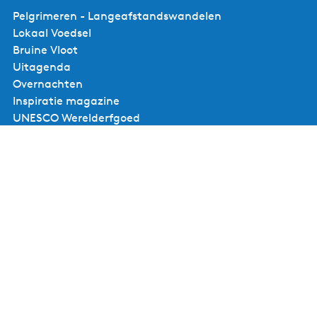
Pelgrimeren - Langeafstandswandelen
Lokaal Voedsel
Bruine Vloot
Uitagenda
Overnachten
Inspiratie magazine
UNESCO Werelderfgoed
Voor ondernemers
Ondernemerspagina
Een evenement aanmelden
Aanmelden nieuwsbrief voor ondernemers
Contact