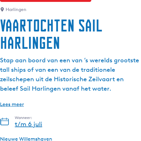
g
Harlingen
e
Vaartochten Sail
t
a
Harlingen
a
l
:
Stap aan boord van een van ’s werelds grootste
N
e
tall ships of van een van de traditionele
d
zeilschepen uit de Historische Zeilvaart en
e
beleef Sail Harlingen vanaf het water.
r
l
Lees meer
a
n
Wanneer:
d
t/m 6 juli
s
Nieuwe Willemshaven