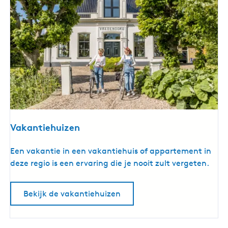
Vakantiehuizen
V
Een vakantie in een vakantiehuis of appartement in
a
deze regio is een ervaring die je nooit zult vergeten.
k
a
Bekijk de vakantiehuizen
n
t
i