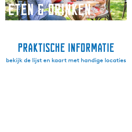
d
Eten & drinken
r
i
n
k
e
praktische informatie
n
bekijk de lijst en kaart met handige locaties