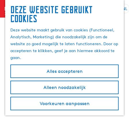
Deze website gebruikt
menu
NL
S
Z
cookies
G
e
o
a
l
e
Deze website maakt gebruik van cookies (Functioneel,
n
e
k
Analytisch, Marketing) die noodzakelijk zijn om de
a
c
e
website zo goed mogelijk te laten functioneren. Door op
a
t
n
accepteren te klikken, geef je aan hiermee akkoord te
r
e
gaan.
d
e
e
r
Alles accepteren
h
t
o
a
m
Alleen noodzakelijk
a
e
l
p
H
Voorkeuren aanpassen
a
u
g
i
e
d
i