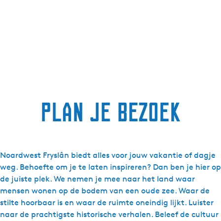
g
e
t
a
a
l
:
N
Plan je bezoek
e
d
e
r
l
Noardwest Fryslân biedt alles voor jouw vakantie of dagje
a
weg. Behoefte om je te laten inspireren? Dan ben je hier op
n
de juiste plek. We nemen je mee naar het land waar
d
mensen wonen op de bodem van een oude zee. Waar de
s
stilte hoorbaar is en waar de ruimte oneindig lijkt. Luister
naar de prachtigste historische verhalen. Beleef de cultuur