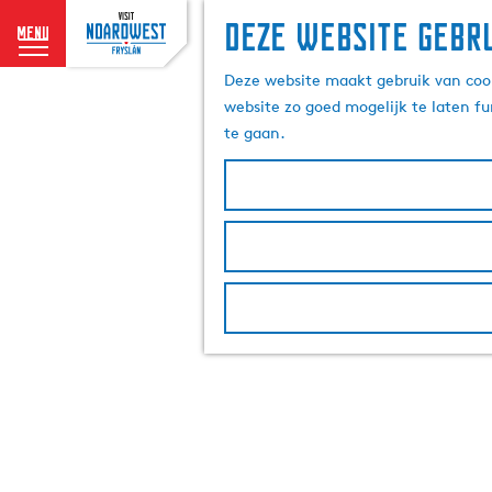
Deze website gebru
menu
G
Deze website maakt gebruik van cook
a
website zo goed mogelijk te laten f
n
te gaan.
a
a
r
d
e
h
o
m
e
p
a
g
e