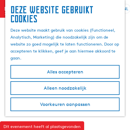
Deze website gebruikt
menu
NL
S
Z
cookies
G
e
o
a
l
e
Deze website maakt gebruik van cookies (Functioneel,
n
e
k
Analytisch, Marketing) die noodzakelijk zijn om de
a
c
e
website zo goed mogelijk te laten functioneren. Door op
a
t
n
accepteren te klikken, geef je aan hiermee akkoord te
r
e
gaan.
d
e
e
r
Alles accepteren
h
t
o
a
m
Alleen noodzakelijk
a
e
l
p
H
Voorkeuren aanpassen
a
u
g
i
e
d
Dit evenement heeft al plaatsgevonden
i