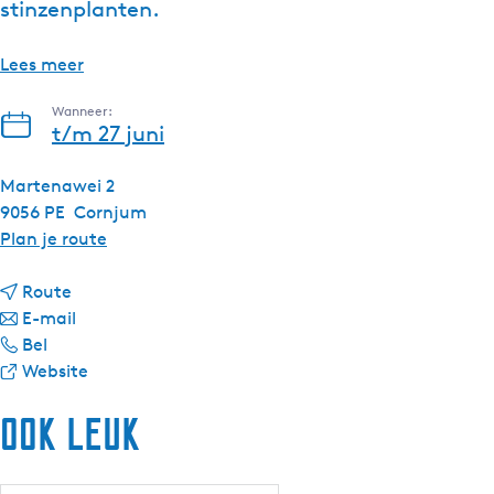
stinzenplanten.
Lees meer
Wanneer:
t/m 27 juni
Martenawei 2
9056 PE
Cornjum
n
Plan je route
a
n
a
Route
a
n
r
E-mail
O
a
a
O
Bel
n
r
a
v
n
Website
t
O
r
a
t
Ook leuk
d
n
O
n
d
e
t
n
O
e
k
d
t
n
k