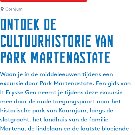
g
Cornjum
e
Ontdek de
t
a
cultuurhistorie van
a
l
:
Park Martenastate
N
e
d
Waan je in de middeleeuwen tijdens een
e
excursie door Park Martenastate. Een gids van
r
It Fryske Gea neemt je tijdens deze excursie
l
mee door de oude toegangspoort naar het
a
n
historische park van Koarnjum, langs de
d
slotgracht, het landhuis van de familie
s
Martena, de lindelaan en de laatste bloeiende