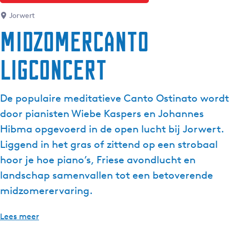
g
Jorwert
e
Midzomercanto
t
a
Ligconcert
a
l
:
De populaire meditatieve Canto Ostinato wordt
N
e
door pianisten Wiebe Kaspers en Johannes
d
Hibma opgevoerd in de open lucht bij Jorwert.
e
Liggend in het gras of zittend op een strobaal
r
hoor je hoe piano’s, Friese avondlucht en
l
a
landschap samenvallen tot een betoverende
n
midzomerervaring.
d
s
Lees meer