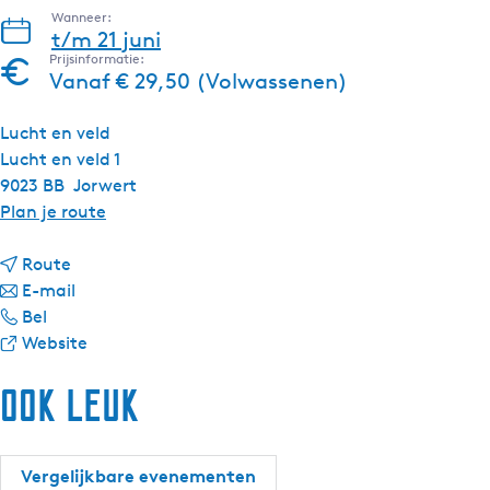
Wanneer:
t/m 21 juni
Prijsinformatie:
Vanaf € 29,50 (Volwassenen)
Lucht en veld
Lucht en veld 1
9023 BB
Jorwert
n
Plan je route
a
n
a
Route
a
n
r
E-mail
M
a
a
M
Bel
i
r
a
v
i
Website
d
M
r
a
d
Ook leuk
z
i
M
n
z
o
d
i
M
o
m
z
d
i
m
e
o
z
d
e
Vergelijkbare evenementen