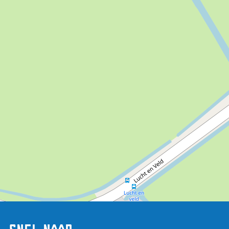
Ostinato
een extra dimensie. Het wordt een samenspel
met de natuur zelf.”
— Wiebe Kaspers
“Doordat we het stuk buiten opvoeren, en niet in de
gecontroleerde omgeving van een gebouw, vervagen voor
mij de grenzen van tijd en ruimte.”
— Johannes Hibma