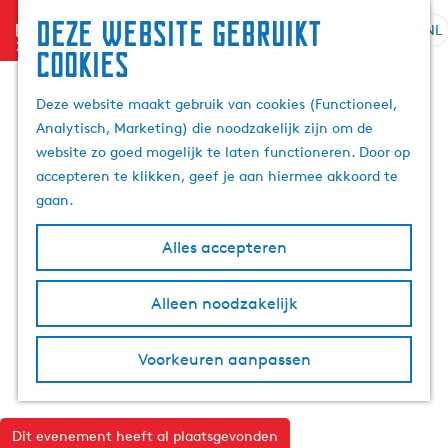
Deze website gebruikt
menu
NL
S
Z
cookies
G
e
o
a
l
e
Deze website maakt gebruik van cookies (Functioneel,
n
e
k
Analytisch, Marketing) die noodzakelijk zijn om de
a
c
e
website zo goed mogelijk te laten functioneren. Door op
a
t
n
accepteren te klikken, geef je aan hiermee akkoord te
r
e
gaan.
d
e
e
r
Alles accepteren
h
t
o
a
m
Alleen noodzakelijk
a
e
l
p
H
Voorkeuren aanpassen
a
u
g
i
e
d
Dit evenement heeft al plaatsgevonden
i