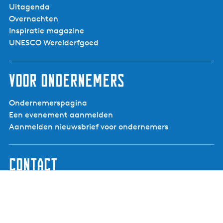
Uitagenda
Overnachten
Inspiratie magazine
UNESCO Werelderfgoed
Voor ondernemers
Ondernemerspagina
Een evenement aanmelden
Aanmelden nieuwsbrief voor ondernemers
Contact
Visit Noardwest Fryslân
Het Want 3, 8802 PV Franeker
info@visitnoardwestfryslan.nl