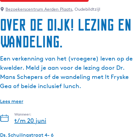
g
Bezoekerscentrum Aerden Plaats
, Oudebildtzijl
e
Over de Dijk! Lezing en
t
a
Wandeling.
a
l
:
Een verkenning van het (vroegere) leven op de
N
e
kwelder. Meld je aan voor de lezing door Dr.
d
Mans Schepers of de wandeling met It Fryske
e
Gea of beide inclusief lunch.
r
l
Lees meer
a
n
Wanneer:
d
t/m 20 juni
s
Ds. Schuilingstraat 4- 6