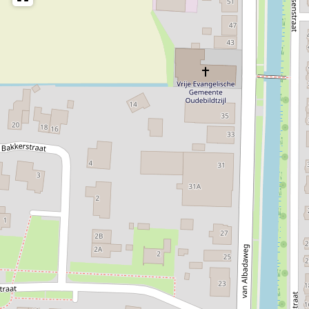
Op zaterdag 20 juni gaan we Over de Dijk. We starten om
11.30 uur met een boeiende lezing door Dr. Mans Schepers,
archeoloog aan de Rijksuniversiteit Groningen. Hij
onderzocht hoe bewoners erin slaagden onbedijkte
kweldergewassen te verbouwen. Na de lunch gaan we de
kwelder in: een wandeling door het Noarderleech. We
wandelen met een gids van It Fryske Gea ongeveer 5 km. in
2 tot 2,5 uur. Wandelschoenen of laarzen zijn nodig, goed
ter been zijn ook. Rond 15.30 zijn we weer terug in Aerden
Plaats.
De kosten bedragen € 20,- voor de gehele activiteit,
inclusief lunch. Je kunt desgewenst ook alleen het
ochtend- of middagdeel bijwonen: dan zijn de kosten €
7,50 (ochtend) en € 10,- (middag).
Aerden Plaats organiseert deze bijzondere activiteit in het
kader van de Nationale Archeologiedagen 2026.