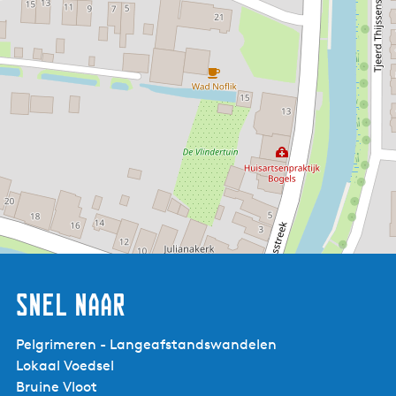
Belangstelling? Het aantal plekken voor de wandeling in
het Noarderleech is beperkt. Wees er dus snel bij!
Aanmelden
Je kunt je aanmelden door een mail te sturen
naar
info@aerdenplaats.nl
en het aantal plekken dat je
wilt reserveren. Graag vermelden of je aan het gehele
programma deelneemt of alleen het ochtend- of
middagdeel. Je ontvangt na reservering nadere
informatie.
Over de Dijk! Lezing
Snel naar
en Wandeling.
Pelgrimeren - Langeafstandswandelen
Lokaal Voedsel
Bruine Vloot