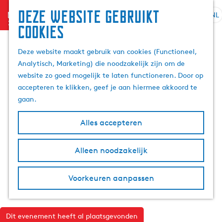
Deze website gebruikt
menu
NL
S
Z
cookies
G
e
o
a
l
e
Deze website maakt gebruik van cookies (Functioneel,
n
e
k
Analytisch, Marketing) die noodzakelijk zijn om de
a
c
e
website zo goed mogelijk te laten functioneren. Door op
a
t
n
accepteren te klikken, geef je aan hiermee akkoord te
r
e
gaan.
d
e
e
r
Alles accepteren
h
t
o
a
m
Alleen noodzakelijk
a
e
l
p
H
Voorkeuren aanpassen
a
u
g
i
e
d
Dit evenement heeft al plaatsgevonden
i