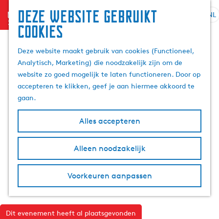
Deze website gebruikt
menu
NL
S
Z
cookies
G
e
o
a
l
e
Deze website maakt gebruik van cookies (Functioneel,
n
e
k
Analytisch, Marketing) die noodzakelijk zijn om de
a
c
e
website zo goed mogelijk te laten functioneren. Door op
a
t
n
accepteren te klikken, geef je aan hiermee akkoord te
r
e
gaan.
d
e
e
r
Alles accepteren
h
t
o
a
m
Alleen noodzakelijk
a
e
l
p
H
Voorkeuren aanpassen
a
u
g
i
e
d
Dit evenement heeft al plaatsgevonden
i