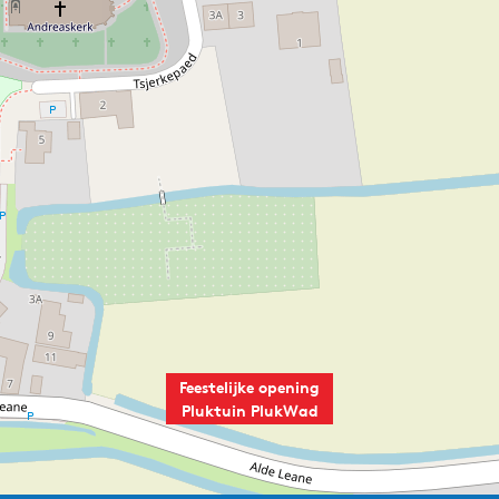
a
d
Feestelijke opening
Pluktuin PlukWad