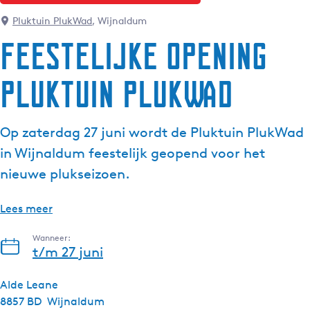
g
Pluktuin PlukWad
, Wijnaldum
e
Feestelijke opening
t
a
Pluktuin PlukWad
a
l
:
Op zaterdag 27 juni wordt de Pluktuin PlukWad
N
e
in Wijnaldum feestelijk geopend voor het
d
nieuwe plukseizoen.
e
r
Lees meer
l
a
Wanneer:
n
t/m 27 juni
d
s
Alde Leane
8857 BD
Wijnaldum