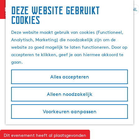
Deze website gebruikt
menu
NL
S
Z
cookies
G
e
o
a
l
e
Deze website maakt gebruik van cookies (Functioneel,
n
e
k
Analytisch, Marketing) die noodzakelijk zijn om de
a
c
e
website zo goed mogelijk te laten functioneren. Door op
a
t
n
accepteren te klikken, geef je aan hiermee akkoord te
r
e
gaan.
d
e
e
r
Alles accepteren
h
t
o
a
m
Alleen noodzakelijk
a
e
l
p
H
Voorkeuren aanpassen
a
u
g
i
e
d
Dit evenement heeft al plaatsgevonden
i