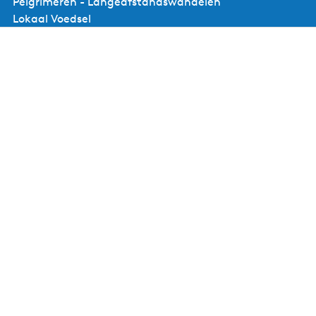
Pelgrimeren - Langeafstandswandelen
Lokaal Voedsel
Bruine Vloot
Uitagenda
Overnachten
Inspiratie magazine
UNESCO Werelderfgoed
Voor ondernemers
Ondernemerspagina
Een evenement aanmelden
Aanmelden nieuwsbrief voor ondernemers
Contact
Visit Noardwest Fryslân