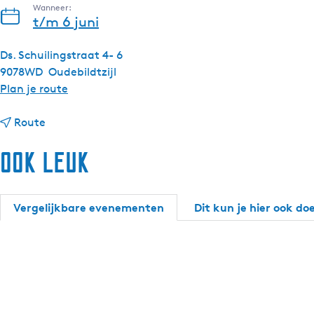
Wanneer:
t/m 6 juni
Ds. Schuilingstraat 4- 6
9078WD
Oudebildtzijl
n
Plan je route
a
n
a
Route
a
r
Ook leuk
a
F
r
i
F
e
i
t
Vergelijkbare evenementen
Dit kun je hier ook do
e
s
t
t
s
o
t
c
o
h
c
t