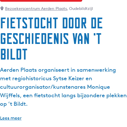
g
Bezoekerscentrum Aerden Plaats
, Oudebildtzijl
e
Fietstocht door de
t
a
geschiedenis van 't
a
l
:
Bildt
N
e
d
Aerden Plaats organiseert in samenwerking
e
met regiohistoricus Sytse Keizer en
r
cultuurorganisator/kunstenares Monique
l
Wijffels, een fietstocht langs bijzondere plekken
a
n
op ’t Bildt.
d
s
Lees meer