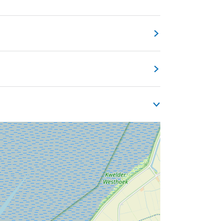
tiviteiten voor kinderen tot 14 jaar.
 begeleiding van ervaren zoekers. Wie
en: 10.00, 11.00, 13.00 en 14.00 uur. Van te
p 3.
er: via archeologischwinaam@gmail.com
uis De Bijekoer, S. Schaafstrapaed 1