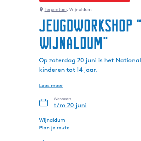
Terpentoer
, Wijnaldum
Jeugdworkshop “
Wijnaldum”
Op zaterdag 20 juni is het Nationa
kinderen tot 14 jaar.
Lees meer
Wanneer:
t/m 20 juni
Wijnaldum
n
Plan je route
a