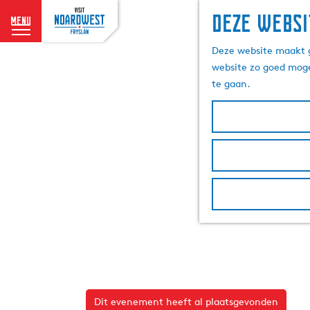
Deze websi
menu
G
Deze website maakt g
a
website zo goed moge
n
te gaan.
a
a
r
d
e
h
o
m
e
p
a
g
e
Dit evenement heeft al plaatsgevonden