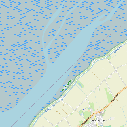
 niet doorgaat. De knutsel activiteiten worden dan verplaats
n: http://www.winaam.nl en kijk op onze FB pagina:
ijnaldum/