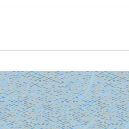
ologiedag. Archeologisch Wijnaldum organiseert allerlei ac
oeken met een metaaldetector. Dat gebeurt onder deskundige
groepjes van 8 kinderen. Vol=vol. Er zijn 4 groepen, starttijd
laatst bent.
elf een detector mee? Dan graag even melden.
 en puzzelen met runetekens.
e sfeer rond onze tent bij de Terpentoer, ter hoogte van Ter
ie onder vermelding van: naam, leeftijd en telefoonnumm
in de parkeervakken ter hoogte van Buorren 10 en bij Dorpsh