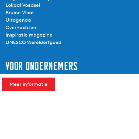
Lokaal Voedsel
Bruine Vloot
Uitagenda
Overnachten
Inspiratie magazine
UNESCO Werelderfgoed
Voor ondernemers
Ondernemerspagina
Meer informatie
Een evenement aanmelden
Aanmelden nieuwsbrief voor ondernemers
Contact
Visit Noardwest Fryslân