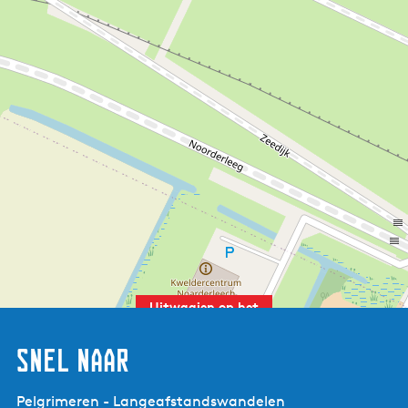
Trek goede schoenen aan, de excursie gaat over
onverharde paden.
Het is muggenseizoen, dus trek kleding met lange
mouwen en lange pijpen aan of gebruik
insectenspray.
Een ouder of begeleider dient aanwezig te zijn.
Deelname is op eigen risico: je kunt natuur-verslaafd
raken!
Als je je inschrijft voor een activiteit, dan ga je akkoord
met onze
activiteitenvoorwaarden
.
Uitwaaien op het
wad! Steppen en
wandelen (8+)
Snel naar
Pelgrimeren - Langeafstandswandelen