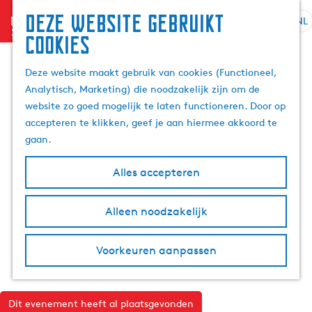
Deze website gebruikt
menu
NL
S
Z
cookies
G
e
o
a
l
e
Deze website maakt gebruik van cookies (Functioneel,
n
e
k
Analytisch, Marketing) die noodzakelijk zijn om de
a
c
e
website zo goed mogelijk te laten functioneren. Door op
a
t
n
accepteren te klikken, geef je aan hiermee akkoord te
r
e
gaan.
d
e
e
r
Alles accepteren
h
t
o
a
m
Alleen noodzakelijk
a
e
l
p
H
Voorkeuren aanpassen
a
u
g
i
e
d
Dit evenement heeft al plaatsgevonden
i