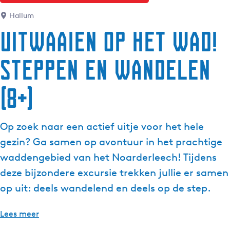
g
Hallum
e
Uitwaaien op het wad!
t
a
Steppen en wandelen
a
l
:
(8+)
N
e
d
Op zoek naar een actief uitje voor het hele
e
gezin? Ga samen op avontuur in het prachtige
r
waddengebied van het Noarderleech! Tijdens
l
deze bijzondere excursie trekken jullie er samen
a
n
op uit: deels wandelend en deels op de step.
d
s
Lees meer