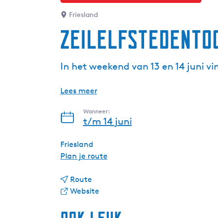
Friesland
Zeilelfstedento
In het weekend van 13 en 14 juni vi
Lees meer
Wanneer:
t/m 14 juni
Friesland
n
Plan je route
a
n
a
Route
a
v
r
Website
a
a
Z
r
n
e