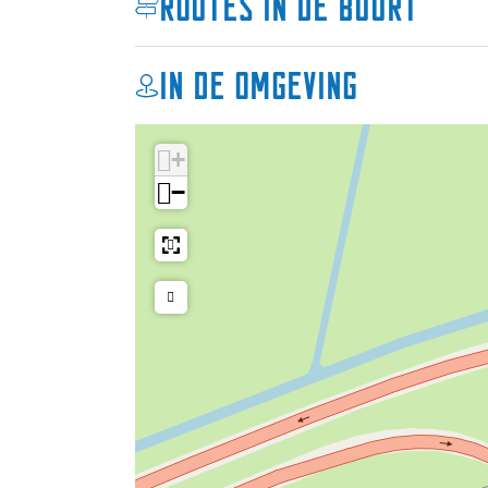
Routes in de buurt
Sneek en IJlst om uiteindelijk weer in Hee
zeilen dan kan dat uiteraard ook.
In de omgeving
+
−