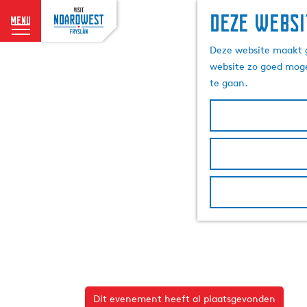
Deze websi
menu
G
Deze website maakt g
a
website zo goed moge
n
te gaan.
a
a
r
d
e
h
o
m
e
p
a
g
e
Dit evenement heeft al plaatsgevonden