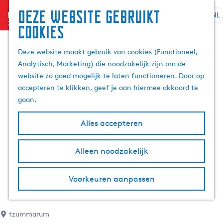
Deze website gebruikt
menu
NL
S
Z
cookies
G
e
o
a
l
e
Deze website maakt gebruik van cookies (Functioneel,
n
e
k
Analytisch, Marketing) die noodzakelijk zijn om de
a
c
e
website zo goed mogelijk te laten functioneren. Door op
a
t
n
accepteren te klikken, geef je aan hiermee akkoord te
r
e
gaan.
d
e
e
r
Alles accepteren
h
t
o
a
m
Alleen noodzakelijk
a
e
l
p
H
Voorkeuren aanpassen
a
u
g
i
e
d
tzummarum
i