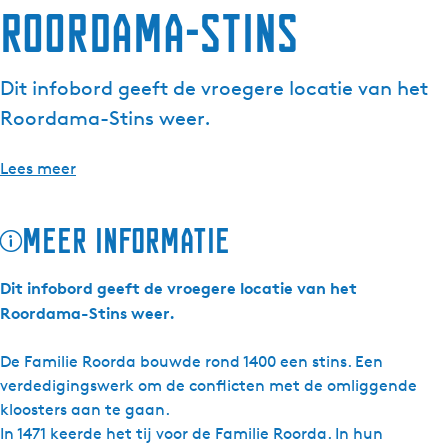
Roordama-Stins
g
e
t
Dit infobord geeft de vroegere locatie van het
a
Roordama-Stins weer.
a
l
:
Lees meer
N
e
Meer informatie
d
e
r
Dit infobord geeft de vroegere locatie van het
l
Roordama-Stins weer.
a
n
De Familie Roorda bouwde rond 1400 een stins. Een
d
verdedigingswerk om de conflicten met de omliggende
s
kloosters aan te gaan.
In 1471 keerde het tij voor de Familie Roorda. In hun