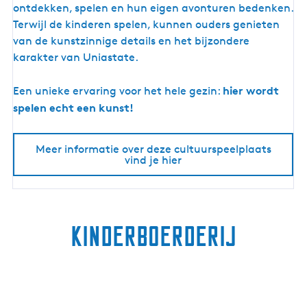
e
ontdekken, spelen en hun eigen avonturen bedenken.
l
Terwijl de kinderen spelen, kunnen ouders genieten
t
van de kunstzinnige details en het bijzondere
u
karakter van Uniastate.
i
n
hier wordt
Een unieke ervaring voor het hele gezin:
U
spelen echt een kunst!
n
i
Meer informatie over deze cultuurspeelplaats
a
vind je hier
s
t
a
t
Kinderboerderij
e
B
e
a
r