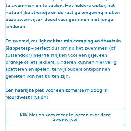
e
te zwemmen en te spelen. Het heldere water, het
m
natuurlijke strandje en de rustige omgeving maken
m
deze zwemvijver ideaal voor gezinnen met jonge
e
kinderen.
n
i
achter minicamping en theetuin
De zwemvijver ligt
n
Slappeterp
– perfect dus om na het zwemmen (of
z
tussendoor) neer te strijken voor een ijsje, een
w
drankje of iets lekkers. Kinderen kunnen hier veilig
e
spetteren en spelen, terwijl ouders ontspannen
m
genieten van het buiten zijn.
v
i
Een heerlijke plek voor een zomerse middag in
j
Noardwest Fryslân!
v
e
Klik hier en kom meer te weten over deze
r
zwemvijver
D
e