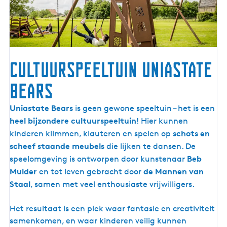
Cultuurspeeltuin Uniastate
Bears
C
Uniastate Bears
is geen gewone speeltuin – het is een
u
heel bijzondere cultuurspeeltuin
! Hier kunnen
l
schots en
kinderen klimmen, klauteren en spelen op
t
scheef staande meubels
die lijken te dansen. De
u
Beb
speelomgeving is ontworpen door kunstenaar
u
Mulder
de Mannen van
en tot leven gebracht door
r
Staal
, samen met veel enthousiaste vrijwilligers.
s
p
Het resultaat is een plek waar fantasie en creativiteit
e
samenkomen, en waar kinderen veilig kunnen