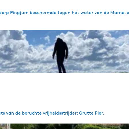
t dorp Pingjum beschermde tegen het water van de Marne: 
s van de beruchte vrijheidsstrijder: Grutte Pier.