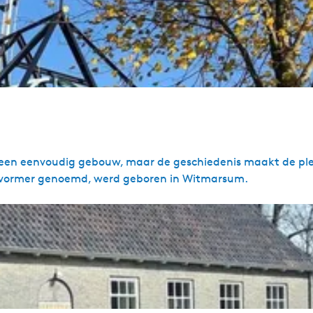
 een eenvoudig gebouw, maar de geschiedenis maakt de pl
ervormer genoemd, werd geboren in Witmarsum.