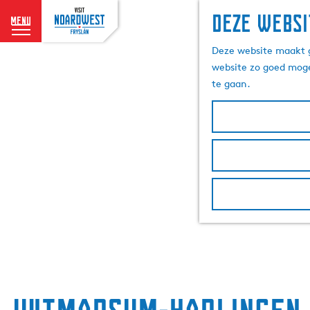
Deze websi
menu
G
Deze website maakt g
a
website zo goed moge
n
te gaan.
a
a
r
d
e
h
o
m
e
p
a
g
e