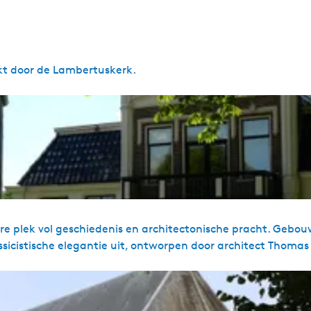
rkt door de Lambertuskerk.
e plek vol geschiedenis en architectonische pracht. Gebou
ssicistische elegantie uit, ontworpen door architect Thoma