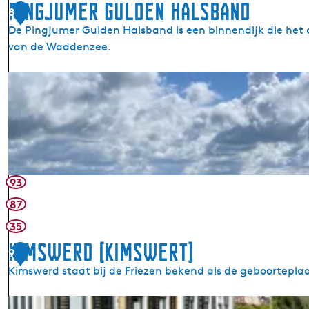
Pingjumer Gulden Halsband
8
o
De Pingjumer Gulden Halsband is een binnendijk die he
e
van de Waddenzee.
n
e
P
d
i
i
n
j
g
k
j
u
m
93
e
87
r
35
G
u
Kimswerd (Kimswert)
9
l
Kimswerd staat bij de Friezen bekend als de geboorteplaat
d
e
K