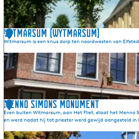
p
e
l
k
Witmarsum (Wytmarsum)
2
e
Witmarsum is een knus dorp ten noordwesten van Elfste
r
k
W
W
i
i
t
t
m
m
a
a
r
r
s
Menno Simons Monument
s
3
u
u
Even buiten Witmarsum, aan Het Fliet, staat het Menn
m
m
en werd nadat hij tot priester werd gewijd aangesteld i
(
W
M
y