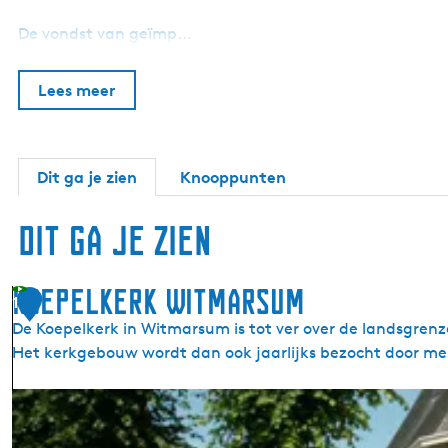
De vondst van geïmp…
Lees meer
Dit ga je zien
Knooppunten
Dit ga je zien
Koepelkerk Witmarsum
1
De Koepelkerk in Witmarsum is tot ver over de landsgren
Het kerkgebouw wordt dan ook jaarlijks bezocht door mens
K
o
e