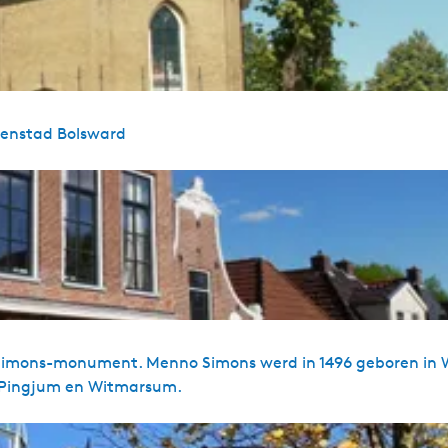
denstad Bolsward
o Simons-monument. Menno Simons werd in 1496 geboren in
n Pingjum en Witmarsum.