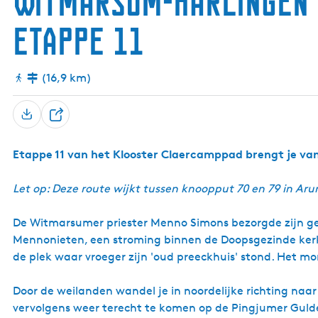
Witmarsum-Harlingen 
etappe 11
(16,9 km)
D
e
Etappe 11 van het Klooster Claercamppad brengt je v
e
l
Let op: Deze route wijkt tussen knoopput 70 en 79 in Ar
De Witmarsumer priester Menno Simons bezorgde zijn ge
Mennonieten, een stroming binnen de Doopsgezinde kerk.
de plek waar vroeger zijn 'oud preeckhuis' stond. Het mo
Door de weilanden wandel je in noordelijke richting na
vervolgens weer terecht te komen op de Pingjumer Gulde