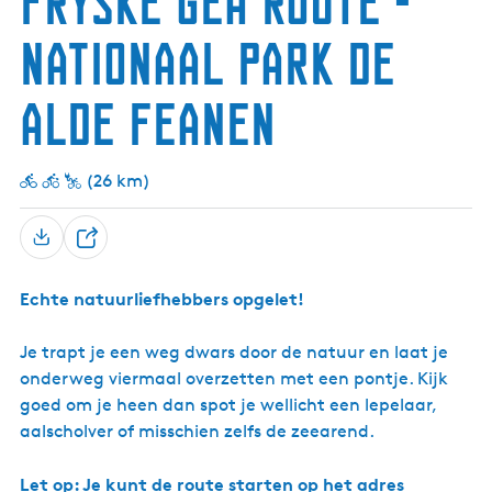
Fryske Gea Route -
g
Nationaal Park De
e
t
Alde Feanen
a
a
l
(26 km)
:
N
e
D
d
e
e
Echte natuurliefhebbers opgelet!
e
r
l
l
Je trapt je een weg dwars door de natuur en laat je
a
onderweg viermaal overzetten met een pontje. Kijk
n
goed om je heen dan spot je wellicht een lepelaar,
d
aalscholver of misschien zelfs de zeearend.
s
Let op: Je kunt de route starten op het adres