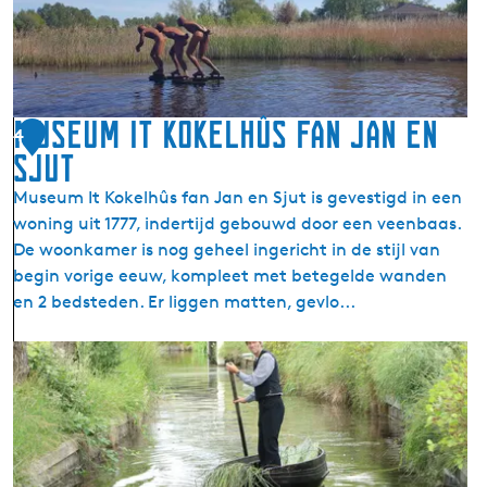
e
r
n
l
(
e
d
I
n
s
t
c
Museum It Kokelhûs fan Jan en
W
4
h
i
Sjut
a
i
Museum It Kokelhûs fan Jan en Sjut is gevestigd in een
a
d
woning uit 1777, indertijd gebouwd door een veenbaas.
t
)
De woonkamer is nog geheel ingericht in de stijl van
s
begin vorige eeuw, kompleet met betegelde wanden
e
en 2 bedsteden. Er liggen matten, gevlo...
r
s
M
'
u
M
s
a
e
r
u
a
m