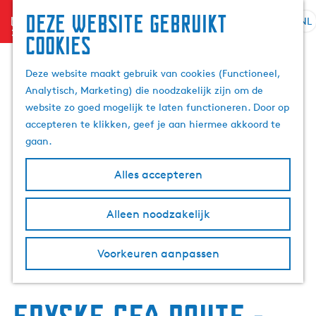
Deze website gebruikt
menu
NL
S
Z
cookies
G
e
o
a
l
e
Deze website maakt gebruik van cookies (Functioneel,
n
e
k
Analytisch, Marketing) die noodzakelijk zijn om de
a
c
e
website zo goed mogelijk te laten functioneren. Door op
a
t
n
accepteren te klikken, geef je aan hiermee akkoord te
r
e
gaan.
d
e
e
r
Alles accepteren
h
t
o
a
m
Alleen noodzakelijk
a
e
l
p
H
Voorkeuren aanpassen
a
u
g
i
e
d
i