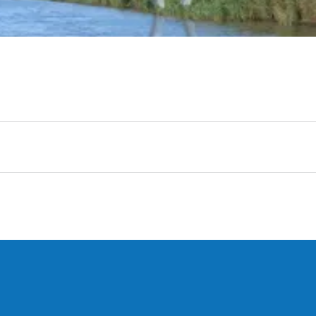
Nee
Van A naar A
 van de vaarapps.
Het is ook mogelijk deze route bij TOP Trynwâlden te
arcategorie Dm (motorboten)