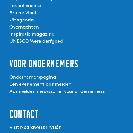
t
Route obstakels:
d
Lokaal Voedsel
s
e
Bruine Vloot
j
n
Uitagenda
e
Door smalle vaartjes (vaar)
t
Overnachten
r
o
Inspiratie magazine
k
c
UNESCO Werelderfgoed
h
t
Voor ondernemers
Ondernemerspagina
Een evenement aanmelden
Aanmelden nieuwsbrief voor ondernemers
Contact
Visit Noardwest Fryslân