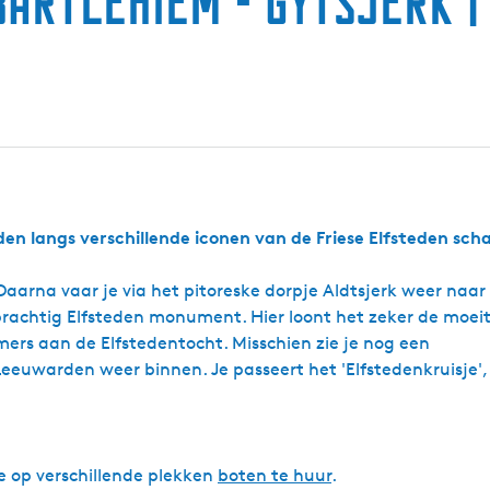
artlehiem - Gytsjerk |
en langs verschillende iconen van de Friese Elfsteden sch
aarna vaar je via het pitoreske dorpje Aldtsjerk weer naar
n prachtig Elfsteden monument. Hier loont het zeker de moe
mers aan de Elfstedentocht. Misschien zie je nog een
euwarden weer binnen. Je passeert het 'Elfstedenkruisje', 
ze op verschillende plekken
boten te huur
.