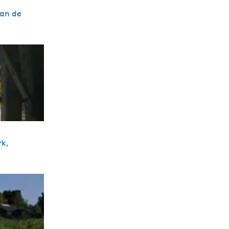
aan de
rk,