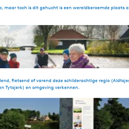
rp, maar toch is dit gehucht is een wereldberoemde plaats 
nd, fietsend of varend deze schilderachtige regio (Aldtsje
 en Tytsjerk) en omgeving verkennen.