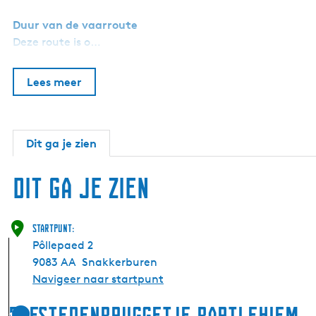
Duur van de vaarroute
Deze route is o…
Lees meer
Dit ga je zien
Dit ga je zien
Startpunt:
Pôllepaed 2
9083 AA
Snakkerburen
Navigeer naar startpunt
Elfstedenbruggetje Bartlehiem