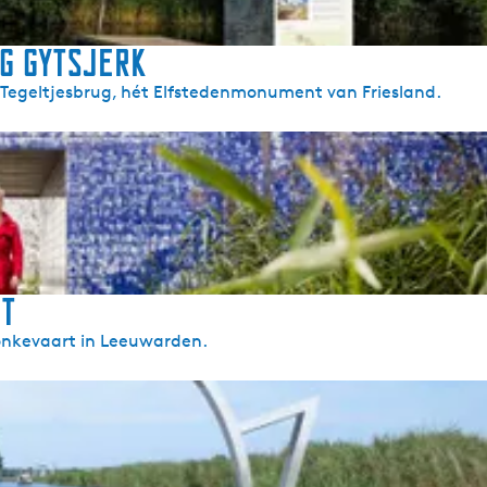
g Gytsjerk
de Tegeltjesbrug, hét Elfstedenmonument van Friesland.
ht
 Bonkevaart in Leeuwarden.