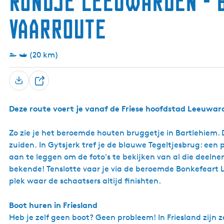
Rondje Leeuwarden - B
Vaarroute
(20 km)
D
e
Deze route voert je vanaf de Friese hoofdstad Leeuward
e
l
Zo zie je het beroemde houten bruggetje in Bartlehiem. D
zuiden. In Gytsjerk tref je de blauwe Tegeltjesbrug: ee
aan te leggen om de foto's te bekijken van al die deelne
bekende! Tenslotte vaar je via de beroemde Bonkefeart Le
plek waar de schaatsers altijd finishten.
Boot huren in Friesland
Heb je zelf geen boot? Geen probleem! In Friesland zijn 