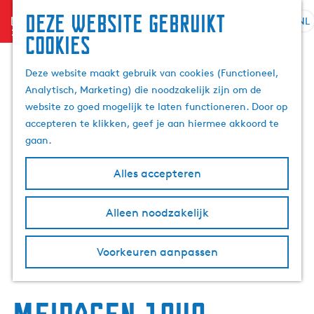
Deze website gebruikt
menu
NL
S
Z
cookies
G
e
o
a
l
e
Deze website maakt gebruik van cookies (Functioneel,
n
e
k
Analytisch, Marketing) die noodzakelijk zijn om de
a
c
e
website zo goed mogelijk te laten functioneren. Door op
a
t
n
accepteren te klikken, geef je aan hiermee akkoord te
r
e
gaan.
d
e
e
r
Alles accepteren
h
t
o
a
m
Alleen noodzakelijk
a
e
l
p
H
Voorkeuren aanpassen
a
u
g
i
e
d
i