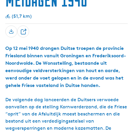
Meidagen 1940
g
e
(51,7 km)
t
a
D
a
e
l
Op 12 mei 1940 drongen Duitse troepen de provincie
e
:
Friesland binnen vanuit Groningen en Frederiksoord-
l
N
Noordwolde. De Wonsstelling, bestaande uit
e
eenvoudige veldversterkingen van hout en aarde,
d
werd onder de voet gelopen en in de avond was het
e
gehele Friese vasteland in Duitse handen.
r
l
a
De volgende dag lanceerden de Duitsers verwoede
n
aanvallen op de stelling Kornwerderzand, die de Friese
d
“oprit” van de Afsluitdijk moest beschermen en die
s
bestond uit een verdedigingsstelsel van
wegversperringen en moderne kazematten. De