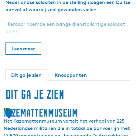
Nederlandse soldaten in de stelling sloegen een Duitse
aanval af waarbij veel gewonden vielen.
Hierdoor noemde een bange dienstplichtige soldaat
de Af…
Lees meer
Dit ga je zien
Knooppunten
Dit ga je zien
Kazemattenmuseum
1
Het Kazemattenmuseum vertelt het verhaal van 225
Nederlandse militairen die in totaal de aanvoerlijn met
13.500 goedgetrainde en -bewapende Duitse soldaten