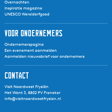
Overnachten
Volwassenen
Ja
Inspiratie magazine
Senioren
Ja
UNESCO Werelderfgoed
E-bike
Ja
Voor ondernemers
Mountainbike
Ja
Racefiets
Ja
Ondernemerspagina
Toerfiets
Ja
Een evenement aanmelden
Aanmelden nieuwsbrief voor ondernemers
Contact
Visit Noardwest Fryslân
Het Want 3, 8802 PV Franeker
info@visitnoardwestfryslan.nl