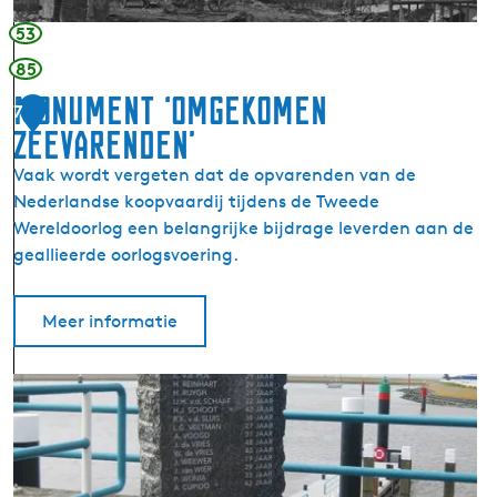
b
t
e
53
Q
s
u
85
c
e
Monument ‘omgekomen
h
7
e
i
Zeevarenden’
n
e
'
Vaak wordt vergeten dat de opvarenden van de
t
s
Nederlandse koopvaardij tijdens de Tweede
i
O
Wereldoorlog een belangrijke bijdrage leverden aan de
n
w
geallieerde oorlogsvoering.
g
n
e
R
n
Meer informatie
i
o
f
p
l
M
P
e
o
i
s
n
n
o
u
g
f
m