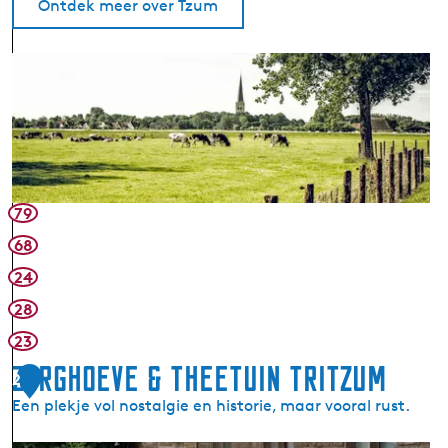
Ontdek meer over Tzum
T
z
u
m
(
T
s
79
j
68
o
24
m
)
28
23
Zorghoeve & Theetuin Tritzum
2
Een plekje vol nostalgie en historie, maar vooral rust.