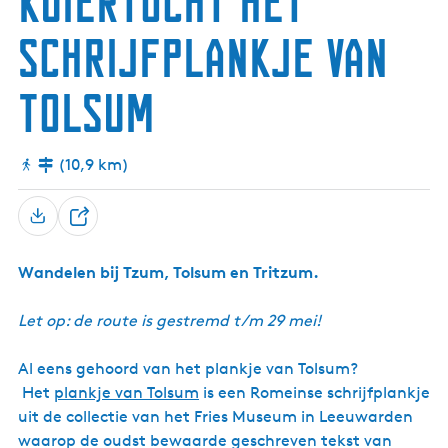
Kuiertocht Het
g
schrijfplankje van
e
t
Tolsum
a
a
l
(10,9 km)
:
N
e
D
d
e
e
Wandelen bij Tzum, Tolsum en Tritzum.
e
r
l
l
Let op: de route is gestremd t/m 29 mei!
a
n
Al eens gehoord van het plankje van Tolsum?
d
Het
plankje van Tolsum
is een Romeinse schrijfplankje
s
uit de collectie van het Fries Museum in Leeuwarden
waarop de oudst bewaarde geschreven tekst van