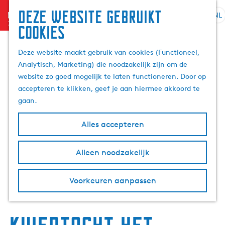
Deze website gebruikt
menu
NL
S
Z
cookies
G
e
o
a
l
e
Deze website maakt gebruik van cookies (Functioneel,
n
e
k
Analytisch, Marketing) die noodzakelijk zijn om de
a
c
e
website zo goed mogelijk te laten functioneren. Door op
a
t
n
accepteren te klikken, geef je aan hiermee akkoord te
r
e
gaan.
d
e
e
r
Alles accepteren
h
t
o
a
m
Alleen noodzakelijk
a
e
l
p
H
Voorkeuren aanpassen
a
u
g
i
e
d
i