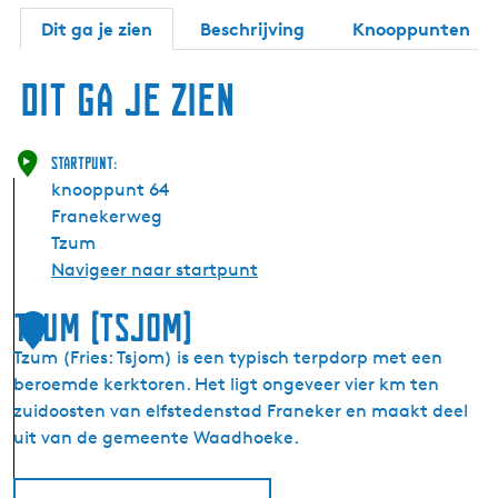
Dit ga je zien
Beschrijving
Knooppunten
Dit ga je zien
Startpunt:
knooppunt 64
Franekerweg
Tzum
Navigeer naar startpunt
Tzum (Tsjom)
1
Tzum (Fries: Tsjom) is een typisch terpdorp met een
beroemde kerktoren. Het ligt ongeveer vier km ten
zuidoosten van elfstedenstad Franeker en maakt deel
uit van de gemeente Waadhoeke.