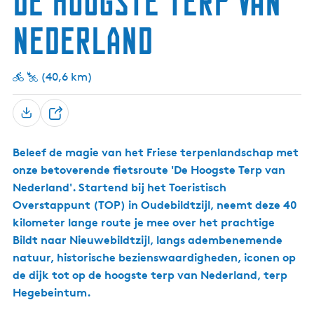
De hoogste terp van
g
Nederland
e
t
a
(40,6 km)
a
l
:
D
N
e
e
Beleef de magie van het Friese terpenlandschap met
e
d
onze betoverende fietsroute 'De Hoogste Terp van
l
e
Nederland'. Startend bij het Toeristisch
r
Overstappunt (TOP) in Oudebildtzijl, neemt deze 40
l
kilometer lange route je mee over het prachtige
a
Bildt naar Nieuwebildtzijl, langs adembenemende
n
natuur, historische bezienswaardigheden, iconen op
d
de dijk tot op de hoogste terp van Nederland, terp
s
Hegebeintum.