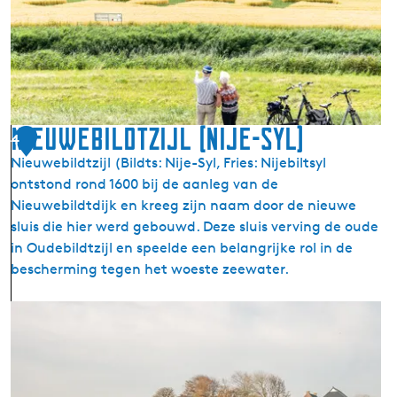
H
O
e
u
t
w
B
e
i
-
l
S
d
Nieuwebildtzijl (Nije-Syl)
y
4
t
l
Nieuwebildtzijl (Bildts: Nije-Syl, Fries: Nijebiltsyl
|
)
ontstond rond 1600 bij de aanleg van de
s
Nieuwebildtdijk en kreeg zijn naam door de nieuwe
t
sluis die hier werd gebouwd. Deze sluis verving de oude
r
in Oudebildtzijl en speelde een belangrijke rol in de
e
bescherming tegen het woeste zeewater.
e
k
N
i
e
u
w