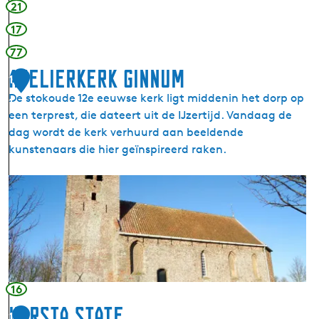
21
17
77
Atelierkerk Ginnum
1
De stokoude 12e eeuwse kerk ligt middenin het dorp op
1
een terprest, die dateert uit de IJzertijd. Vandaag de
dag wordt de kerk verhuurd aan beeldende
kunstenaars die hier geïnspireerd raken.
A
t
e
l
i
e
r
16
k
Harsta State
1