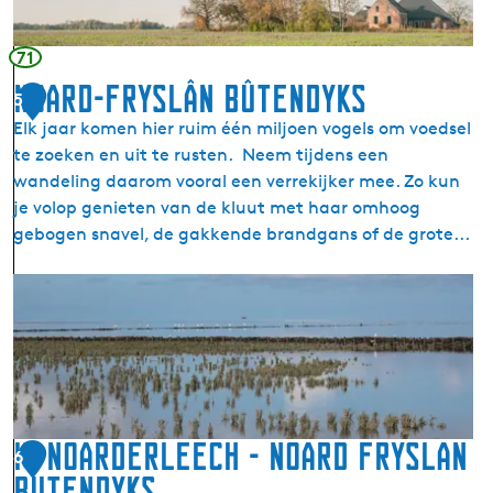
e
b
71
i
Noard-Fryslân Bûtendyks
5
l
Elk jaar komen hier ruim één miljoen vogels om voedsel
d
te zoeken en uit te rusten. Neem tijdens een
t
wandeling daarom vooral een verrekijker mee. Zo kun
z
je volop genieten van de kluut met haar omhoog
i
gebogen snavel, de gakkende brandgans of de grote...
j
l
N
(
o
N
a
i
r
j
d
e
-
-
F
It Noarderleech - Noard Fryslan
S
6
r
y
Butendyks