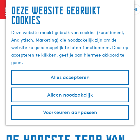
Deze website gebruikt
menu
NL
S
Z
cookies
G
e
o
a
l
e
Deze website maakt gebruik van cookies (Functioneel,
n
e
k
Analytisch, Marketing) die noodzakelijk zijn om de
a
c
e
website zo goed mogelijk te laten functioneren. Door op
a
t
n
accepteren te klikken, geef je aan hiermee akkoord te
r
e
gaan.
d
e
e
r
Alles accepteren
h
t
o
a
m
Alleen noodzakelijk
a
e
l
p
H
Voorkeuren aanpassen
a
u
g
i
e
d
i