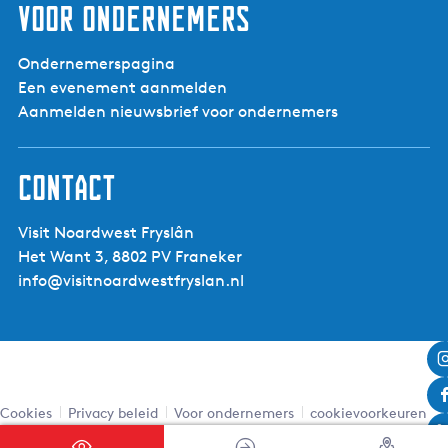
Aan de kust
Ja
Voor ondernemers
Door dorpjes
Ja
Door het weidelandschap
Ja
Ondernemerspagina
(vlak)
Een evenement aanmelden
Aanmelden nieuwsbrief voor ondernemers
E-bike
Ja
Toerfiets
Ja
Contact
Visit Noardwest Fryslân
Het Want 3, 8802 PV Franeker
info@visitnoardwestfryslan.nl
Cookies
Privacy beleid
Voor ondernemers
cookievoorkeuren