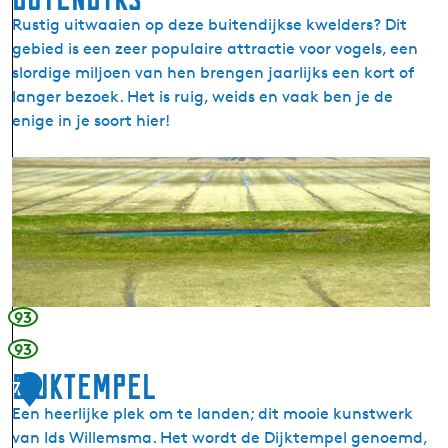
y
l
Rustig uitwaaien op deze buitendijkse kwelders? Dit
s
)
gebied is een zeer populaire attractie voor vogels, een
l
slordige miljoen van hen brengen jaarlijks een kort of
â
langer bezoek. Het is ruig, weids en vaak ben je de
n
enige in je soort hier!
B
û
I
t
t
e
N
n
o
d
a
y
r
k
d
s
93
e
93
r
Dijktempel
l
7
e
Een heerlijke plek om te landen; dit mooie kunstwerk
e
van Ids Willemsma. Het wordt de Dijktempel genoemd,