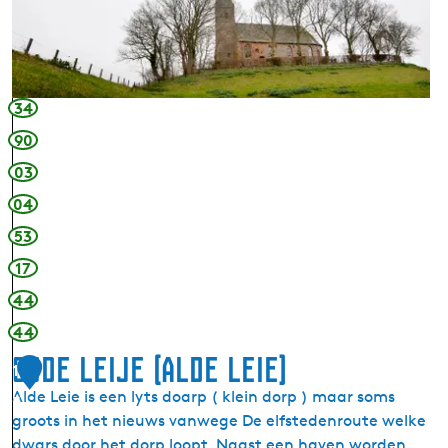
n
e
n
i
i
n
s
t
-
u
34
e
m
90
n
)
03
Y
n
04
f
53
o
17
r
m
44
a
44
a
Oude Leije (Alde Leie)
s
1
j
Alde Leie is een lyts doarp ( klein dorp ) maar soms
5
e
groots in het nieuws vanwege De elfstedenroute welke
s
dwars door het dorp loopt. Naast een haven worden