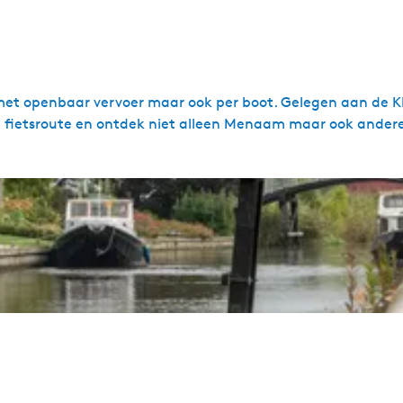
met openbaar vervoer maar ook per boot. Gelegen aan de Kl
he fietsroute en ontdek niet alleen Menaam maar ook ander