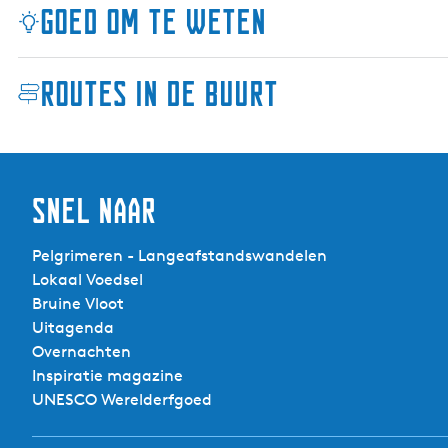
Goed om te weten
n
n
e
Routes in de buurt
b
Gemarkeerd:
l
Route typering:
o
Route obstakels:
m
Route kenmerken:
Snel naar
Boerenlandschap
Pelgrimeren - Langeafstandswandelen
Water / Uiterwaarden
Lokaal Voedsel
Door dorpjes
Bruine Vloot
Door het weidelandschap (vlak)
Uitagenda
Overnachten
Inspiratie magazine
UNESCO Werelderfgoed