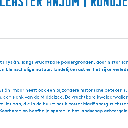
Kleaster Anjum | Rondj
 Fryslân, langs vruchtbare poldergronden, door historisc
an kleinschalige natuur, landelijke rust en het rijke verl
lân, maar heeft ook een bijzondere historische betekenis.
, een slenk van de Middelzee. De vruchtbare kwelderwalle
lies aan, die in de buurt het klooster Mariënberg stichtte
 Koorheren en heeft zijn sporen in het landschap achtergela