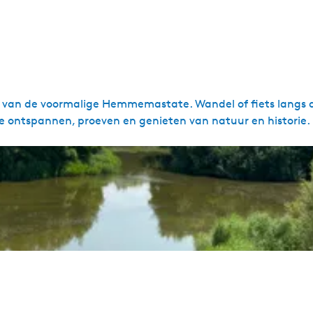
van de voormalige Hemmemastate. Wandel of fiets langs de
te ontspannen, proeven en genieten van natuur en historie.