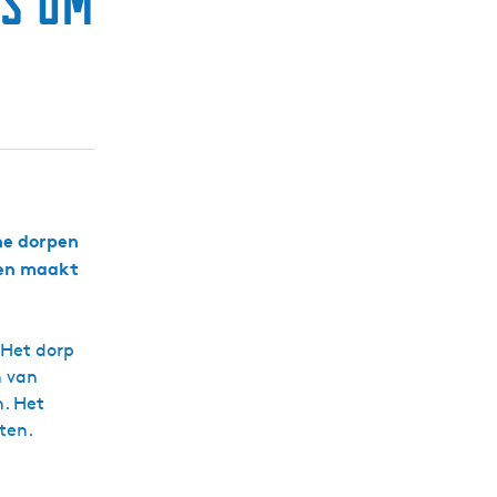
es om
g
e
t
a
a
l
:
N
e
he dorpen
d
eden maakt
e
r
l
 Het dorp
a
n van
n
n. Het
d
ten.
s