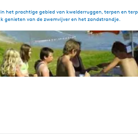
in het prachtige gebied van kwelderruggen, terpen en ter
ijk genieten van de zwemvijver en het zandstrandje.