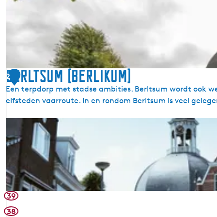
K
o
e
p
e
l
k
Berltsum (Berlikum)
2
e
Een terpdorp met stadse ambities. Berltsum wordt ook we
r
elfsteden vaarroute. In en rondom Berltsum is veel geleg
k
B
B
e
e
r
r
l
l
t
t
s
s
u
u
39
m
m
38
(