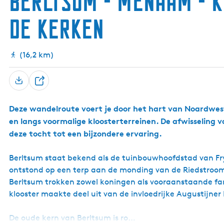
Berltsum - Menaam - 
de kerken
(16,2 km)
D
e
Deze wandelroute voert je door het hart van Noardwest
e
en langs voormalige kloosterterreinen. De afwisseling v
l
deze tocht tot een bijzondere ervaring.
Berltsum staat bekend als de tuinbouwhoofdstad van Frys
ontstond op een terp aan de monding van de Riedstroom
Berltsum trokken zowel koningen als vooraanstaande fami
klooster maakte deel uit van de invloedrijke Augustijner
De oude kern van Berltsum is ro…