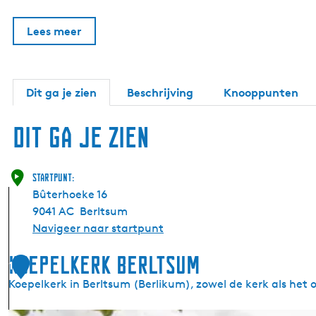
Lees meer
Dit ga je zien
Beschrijving
Knooppunten
Dit ga je zien
Startpunt:
Bûterhoeke 16
9041 AC
Berltsum
Navigeer naar startpunt
Koepelkerk Berltsum
1
Koepelkerk in Berltsum (Berlikum), zowel de kerk als het 