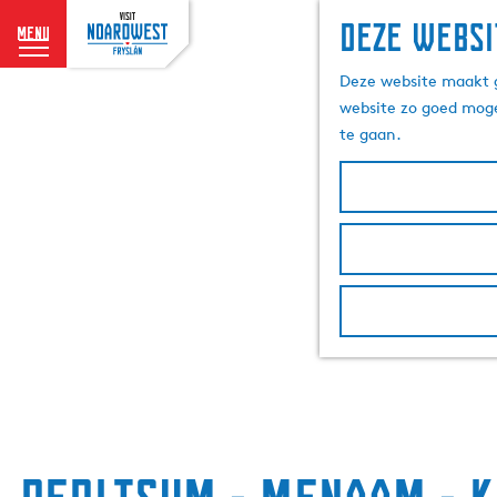
Deze websi
menu
G
Deze website maakt g
a
website zo goed moge
n
te gaan.
a
a
r
d
e
h
o
m
e
p
a
g
e