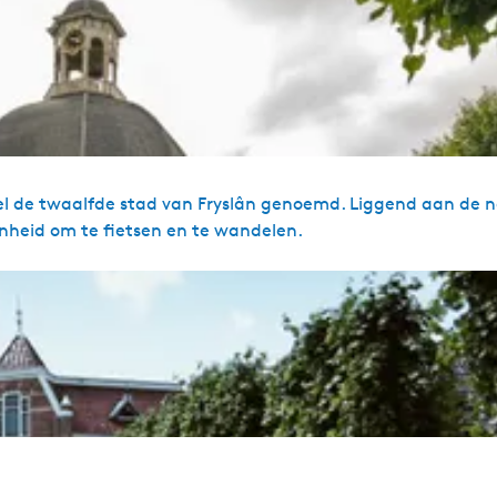
l de twaalfde stad van Fryslân genoemd. Liggend aan de n
enheid om te fietsen en te wandelen.