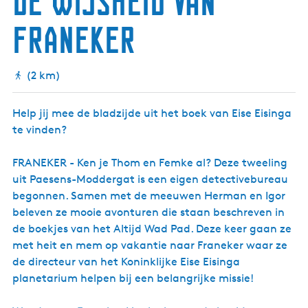
De wijsheid van
g
Franeker
e
t
a
(2 km)
a
l
Help jij mee de bladzijde uit het boek van Eise Eisinga
:
te vinden?
N
e
FRANEKER - Ken je Thom en Femke al? Deze tweeling
d
uit Paesens-Moddergat is een eigen detectivebureau
e
begonnen. Samen met de meeuwen Herman en Igor
r
beleven ze mooie avonturen die staan beschreven in
l
de boekjes van het Altijd Wad Pad. Deze keer gaan ze
a
met heit en mem op vakantie naar Franeker waar ze
n
de directeur van het Koninklijke Eise Eisinga
d
planetarium helpen bij een belangrijke missie!
s