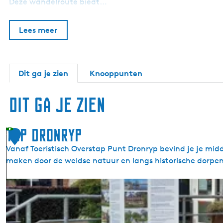
Deze wandelroute biedt…
Lees meer
Dit ga je zien
Knooppunten
Dit ga je zien
TOP Dronryp
1
Vanaf Toeristisch Overstap Punt Dronryp bevind je je midd
maken door de weidse natuur en langs historische dorpen
T
O
P
D