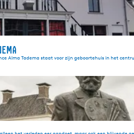
dema
nce Alma Tadema staat voor zijn geboortehuis in het cent
lleen het verleden eer aandoet, maar ook een blijvende get