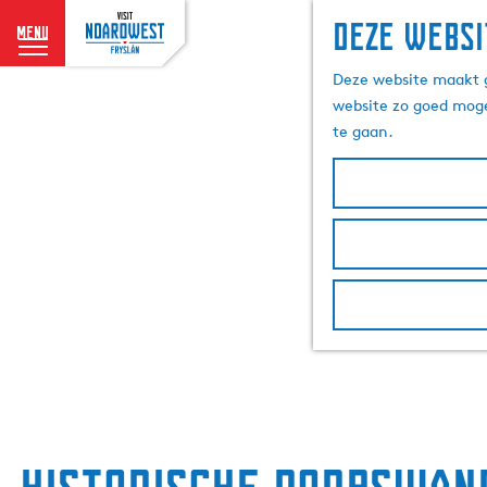
Deze websi
menu
G
Deze website maakt g
a
website zo goed moge
n
te gaan.
a
a
r
d
e
h
o
m
e
p
a
g
e