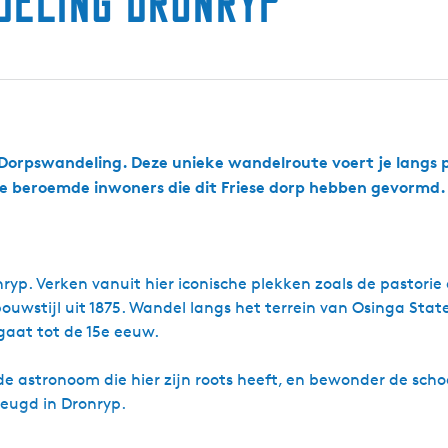
deling Dronryp
 Dorpswandeling. Deze unieke wandelroute voert je langs 
beroemde inwoners die dit Friese dorp hebben gevormd.
ryp. Verken vanuit hier iconische plekken zoals de pastorie
ouwstijl uit 1875. Wandel langs het terrein van Osinga Stat
ggaat tot de 15e eeuw.
rde astronoom die hier zijn roots heeft, en bewonder de sch
jeugd in Dronryp.