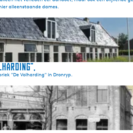
hier alleenstaande dames.
lharding",
riek "De Volharding" in Dronryp.