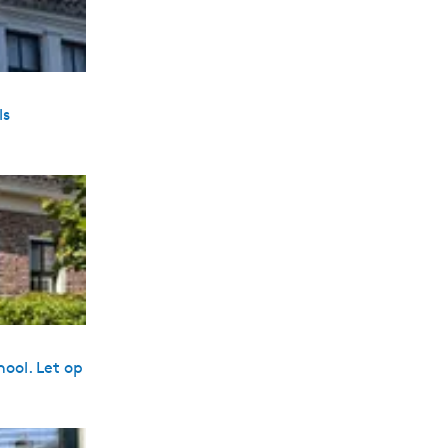
ls
hool. Let op