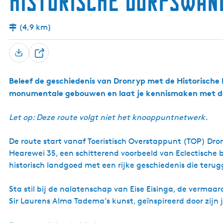
Historische dorpswan
(4,9 km)
D
e
Beleef de geschiedenis van Dronryp met de Historische
e
monumentale gebouwen en laat je kennismaken met de 
l
Let op: Deze route volgt niet het knooppuntnetwerk.
De route start vanaf Toeristisch Overstappunt (TOP) Dron
Hearewei 35, een schitterend voorbeeld van Eclectische b
historisch landgoed met een rijke geschiedenis die teru
Sta stil bij de nalatenschap van Eise Eisinga, de vermaa
Sir Laurens Alma Tadema’s kunst, geïnspireerd door zijn 