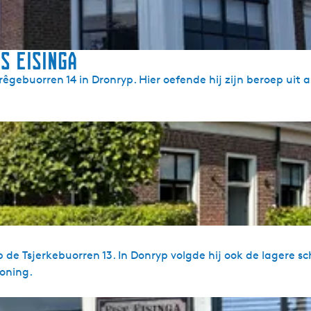
s Eisinga
êgebuorren 14 in Dronryp. Hier oefende hij zijn beroep uit a
 de Tsjerkebuorren 13. In Donryp volgde hij ook de lagere sc
woning.