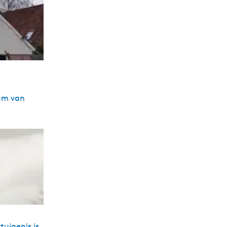
rum van
uigenis is