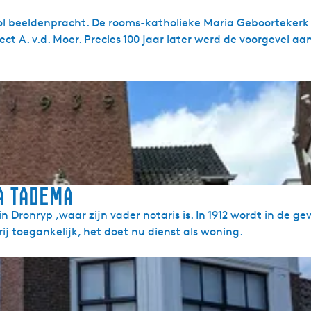
ol beeldenpracht. De rooms-katholieke Maria Geboortekerk
ect A. v.d. Moer. Precies 100 jaar later werd de voorgevel a
a Tadema
Dronryp ,waar zijn vader notaris is. In 1912 wordt in de gev
ij toegankelijk, het doet nu dienst als woning.