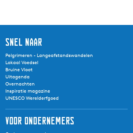
o
u
w
e
n
Snel naar
Pelgrimeren - Langeafstandswandelen
Lokaal Voedsel
Bruine Vloot
Uitagenda
Overnachten
Inspiratie magazine
UNESCO Werelderfgoed
Voor ondernemers