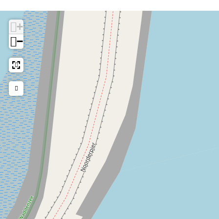
Wij organiseren graag uw bedrijfsuitje met bv. vergadering
aan boord, teambuilding, activiteiten aan wal en
+
overheerlijke
catering
!
−
Dit arrangement is bedoeld voor groepen van maximaal 16
personen.
Wij verheugen ons op uw bezoek aan Boord!