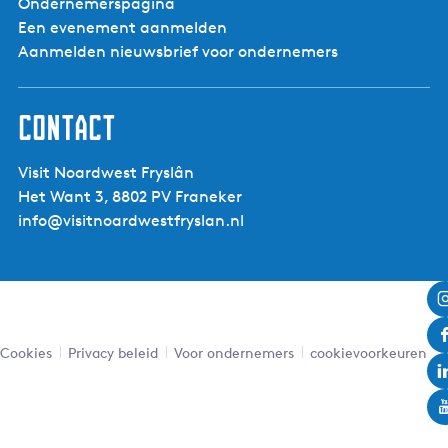
Ondernemerspagina
Een evenement aanmelden
Aanmelden nieuwsbrief voor ondernemers
Contact
Visit Noardwest Fryslân
Het Want 3, 8802 PV Franeker
info@visitnoardwestfryslan.nl
Cookies
Privacy beleid
Voor ondernemers
cookievoorkeuren
Leaflet
|
Powered by Esri | Esri, HERE, Garmin, USGS, Intermap, INCREMENT P, NRCAN, Esri Japan, METI,
Esri China (Hong Kong), NOSTRA, © OpenStreetMap contributors, and the GIS User Community