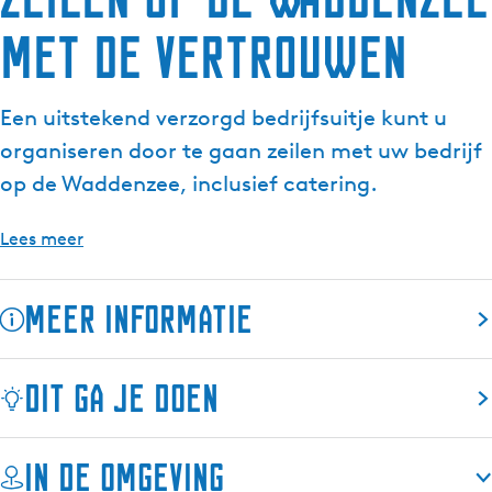
met de Vertrouwen
Een uitstekend verzorgd bedrijfsuitje kunt u
organiseren door te gaan zeilen met uw bedrijf
op de Waddenzee, inclusief catering.
Lees meer
Meer informatie
Ervaar tijdens een zeiltocht de vrijheid aan boord van de
Dit ga je doen
Vertrouwen
en ontdek de Waddeneilanden. Laat de
beslommeringen van de zaak even wegwaaien, hijs samen
de zeilen en leer uw collega's beter kennen.
In de omgeving