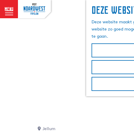
Deze websi
menu
G
Deze website maakt g
a
website zo goed moge
n
te gaan.
a
a
r
d
e
h
o
m
e
p
a
g
e
Jellum