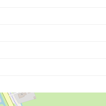
t gipsy flamencogitarist Manito een concertprogramma g
in een ultieme Spaanse muziekbeleving. De luisteraar word
aat zowel bestaand als zelfgeschreven werk.
nel op het puntje van de stoel. Zij weet haar publiek te b
leren het onderste uit de kan te halen. Tijdens de concerten 
paanse Luit)
urtje) bij Eetcafé Jonker Sikke, tegenover de kerk. Lunch v
cket met theaterdiner optie. Inclusief broodplankje en een 
rstelling kosteloos geannuleerd worden door een e-mail t
 de volledige kosten van uw ticket.