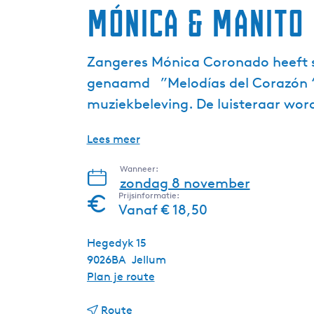
Mónica & Manito
Zangeres Mónica Coronado heeft 
genaamd ”Melodías del Corazón “.
muziekbeleving. De luisteraar wo
Lees meer
Wanneer:
zondag 8 november
Prijsinformatie:
Vanaf € 18,50
Hegedyk 15
9026BA
Jellum
n
Plan je route
a
n
a
Route