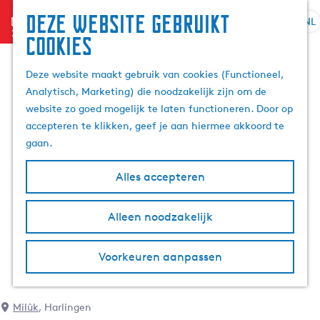
Deze website gebruikt
menu
NL
S
Z
cookies
G
e
o
a
l
e
Deze website maakt gebruik van cookies (Functioneel,
n
e
k
Analytisch, Marketing) die noodzakelijk zijn om de
a
c
e
website zo goed mogelijk te laten functioneren. Door op
a
t
n
accepteren te klikken, geef je aan hiermee akkoord te
r
e
gaan.
d
e
e
r
Alles accepteren
h
t
o
a
m
Alleen noodzakelijk
a
e
l
p
H
Voorkeuren aanpassen
a
u
g
i
e
d
Milûk
, Harlingen
i