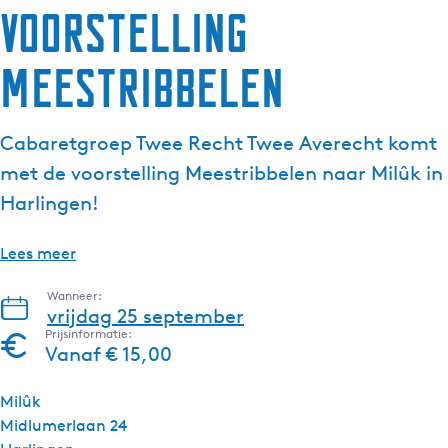
Voorstelling
g
e
Meestribbelen
t
a
a
Cabaretgroep Twee Recht Twee Averecht komt
l
:
met de voorstelling Meestribbelen naar Milûk in
N
Harlingen!
e
d
Lees meer
e
r
Wanneer:
l
vrijdag 25 september
a
Prijsinformatie:
Vanaf € 15,00
n
d
Milûk
s
Midlumerlaan 24