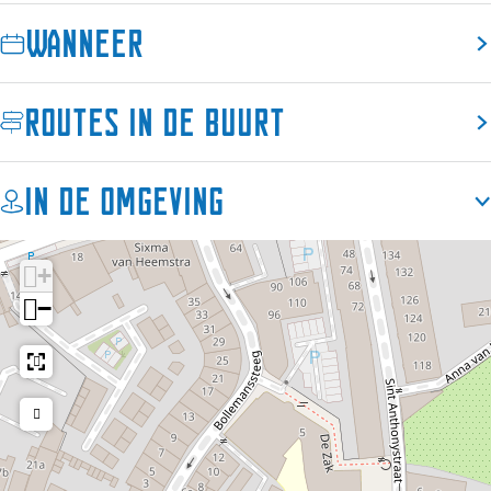
Ook dit jaar openen in de hele provincie musea na
Wanneer
sluitingstijd hun deuren om te spelen in de nacht. Met
een avontuurlijk programma gaan zij het experiment
aan met muziek en performances, tentoonstellingen in
Routes in de buurt
het donker en verhalen die het daglicht niet kunnen
verdragen.
In de omgeving
De musea gaan het experiment aan met muziek en
performances, en duiken met je de diepte in met boeiende
sprekers en tours over en langs de mooiste kunst en
+
verhalen. Bezoek meerdere musea, en check snel welke
−
route het beste bij jou past.
Meer info volgt.