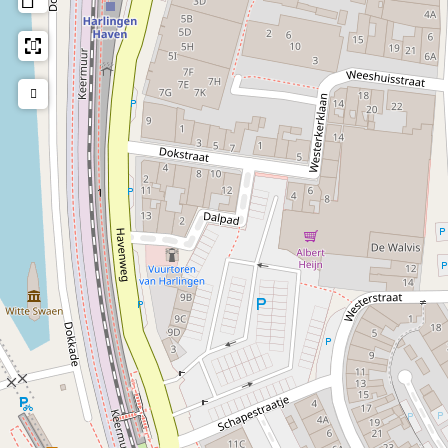
Verhalenbingo
Tussen de rondes door is er ook een speciale verhalenbingo
met een verhaal over de Visserijdagen, waarin 90 nummers
zijn verwerkt. Een extra speelse en verrassende toevoeging
aan de avond.
Praktische informatie
Vanaf 19.30 uur is de tent geopend en om 20.00 uur start
de bingo. Vol is vol, dus op tijd komen wordt aangeraden.