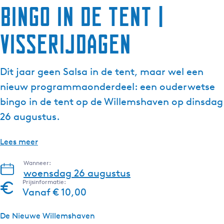
Bingo in de tent |
g
e
Visserijdagen
t
a
a
Dit jaar geen Salsa in de tent, maar wel een
l
:
nieuw programmaonderdeel: een ouderwetse
N
bingo in de tent op de Willemshaven op dinsdag
e
26 augustus.
d
e
Lees meer
r
l
Wanneer:
a
woensdag 26 augustus
n
Prijsinformatie:
Vanaf € 10,00
d
s
De Nieuwe Willemshaven