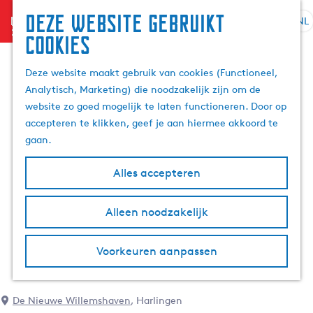
Deze website gebruikt
menu
NL
S
Z
cookies
G
e
o
a
l
e
Deze website maakt gebruik van cookies (Functioneel,
n
e
k
Analytisch, Marketing) die noodzakelijk zijn om de
a
c
e
website zo goed mogelijk te laten functioneren. Door op
a
t
n
accepteren te klikken, geef je aan hiermee akkoord te
r
e
gaan.
d
e
e
r
Alles accepteren
h
t
o
a
m
Alleen noodzakelijk
a
e
l
p
H
Voorkeuren aanpassen
a
u
g
i
e
d
De Nieuwe Willemshaven
, Harlingen
i