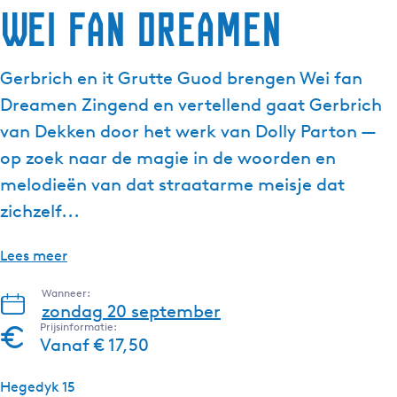
Wei Fan Dreamen
g
e
t
Gerbrich en it Grutte Guod brengen Wei fan
a
Dreamen Zingend en vertellend gaat Gerbrich
a
l
van Dekken door het werk van Dolly Parton —
:
op zoek naar de magie in de woorden en
N
melodieën van dat straatarme meisje dat
e
zichzelf...
d
e
r
Lees meer
l
Wanneer:
a
zondag 20 september
n
Prijsinformatie:
d
Vanaf € 17,50
s
Hegedyk 15