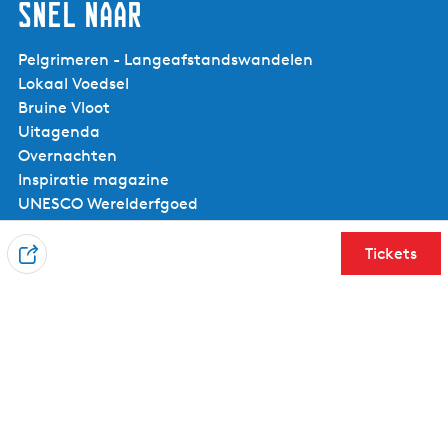
Snel naar
Pelgrimeren - Langeafstandswandelen
Lokaal Voedsel
Bruine Vloot
Uitagenda
Overnachten
Inspiratie magazine
UNESCO Werelderfgoed
Tickets
D
Voor ondernemers
e
e
Ondernemerspagina
l
Een evenement aanmelden
Aanmelden nieuwsbrief voor ondernemers