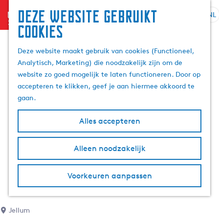
Deze website gebruikt
menu
NL
S
Z
cookies
G
e
o
a
l
e
Deze website maakt gebruik van cookies (Functioneel,
n
e
k
Analytisch, Marketing) die noodzakelijk zijn om de
a
c
e
website zo goed mogelijk te laten functioneren. Door op
a
t
n
accepteren te klikken, geef je aan hiermee akkoord te
r
e
gaan.
d
e
e
r
Alles accepteren
h
t
o
a
m
Alleen noodzakelijk
a
e
l
p
H
Voorkeuren aanpassen
a
u
g
i
e
d
Jellum
i