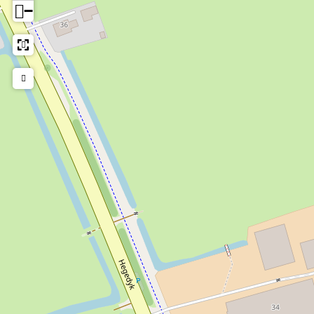
−
Samen met muzikanten Wander van Duin en Josse Postma
duikt ze in het leven, maar vooral de muziek van één van
haar grootste muzikale helden: Dolly Parton
Vooraf kunt u genieten van een lunch (12-uurtje) bij
Eetcafé Jonker Sikke, tegenover de kerk. Lunch vanaf 13:00
uur.
Wilt u na de tijd dineren? Koop dan een ticket met
theaterdiner optie. Inclusief broodplankje en een
hoofdgerecht.
Tickets kunnen tot vijf dagen voor de voorstelling kosteloos
geannuleerd worden door een e-mail te sturen naar
info@mammemahuis.nl. Annuleert u de tickets later? Dan
betaalt u de volledige kosten van uw ticket.