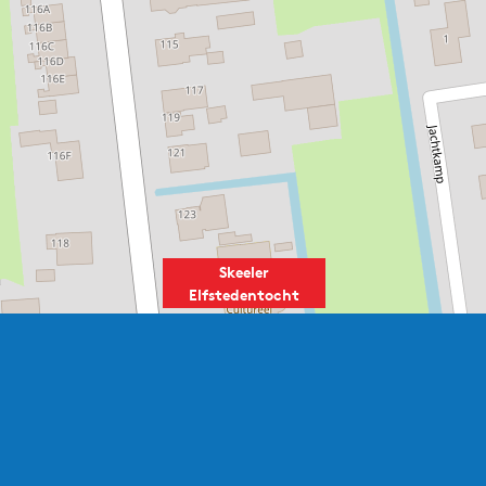
Skeeler
Elfstedentocht