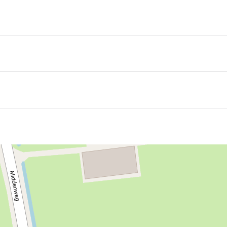
inden onderweg 7 stops plaats met volledige verzorging met
 van
IJsclub "De Polder'' Bantega.
an IJsclub de Polder.