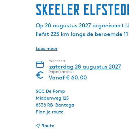
Skeeler Elfsted
Op 28 augustus 2027 organiseert IJ
liefst 225 km langs de beroemde 11 
Lees meer
Wanneer:
zaterdag 28 augustus 2027
Prijsinformatie:
Vanaf € 60,00
SCC De Pomp
Middenweg 125
8538 RB
Bantega
n
Plan je route
a
n
a
Route