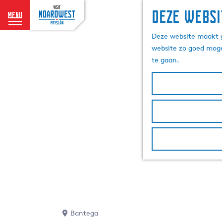
Deze websi
menu
G
Deze website maakt g
a
website zo goed moge
n
te gaan.
a
a
r
d
e
h
o
m
e
p
a
g
e
Bantega