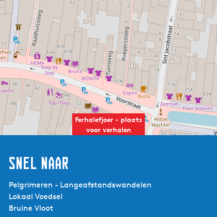
Overig:
Koffie en thee zijn aanwezig. Toegang is gratis, een
vrijwillige bijdrage is welkom.Meer informatie:
www.ferhalefjoer.nl
Ferhalefjoer - plaats
voor verhalen
Snel naar
Pelgrimeren - Langeafstandswandelen
Lokaal Voedsel
Bruine Vloot