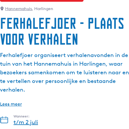
g
Hannemahuis
, Harlingen
e
Ferhalefjoer - plaats
t
a
voor verhalen
a
l
:
Ferhalefjoer organiseert verhalenavonden in de
N
e
tuin van het Hannemahuis in Harlingen, waar
d
bezoekers samenkomen om te luisteren naar en
e
te vertellen over persoonlijke en bestaande
r
verhalen.
l
a
n
Lees meer
d
Wanneer:
s
t/m 2 juli