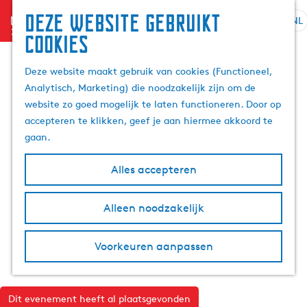
Deze website gebruikt
menu
NL
S
Z
cookies
G
e
o
a
l
e
Deze website maakt gebruik van cookies (Functioneel,
n
e
k
Analytisch, Marketing) die noodzakelijk zijn om de
a
c
e
website zo goed mogelijk te laten functioneren. Door op
a
t
n
accepteren te klikken, geef je aan hiermee akkoord te
r
e
gaan.
d
e
e
r
Alles accepteren
h
t
o
a
m
Alleen noodzakelijk
a
e
l
p
H
Voorkeuren aanpassen
a
u
g
i
e
d
Dit evenement heeft al plaatsgevonden
i