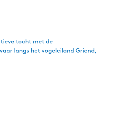
g
e
t
a
a
tieve tocht met de
l
aar langs het vogeleiland Griend,
:
N
e
d
e
r
l
a
n
d
s