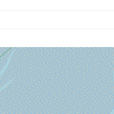
 een exclusieve 2,5 uur durende informatieve tocht met 
vaar langs het vogeleiland Griend, waar miljoenen vogels 
an ooit! Voel de stilte, geniet van het weidse uitzicht en la
 het wad!
 van Harlingen (ter hoogte van nummer 11). Parkeren kan a
voor de afvaart aanwezig bent. De vertrektijden zijn afgeste
ziene omstandigheden.
icht op zee. Tijdens de vaart zijn de bar en keuken open. J
en teruggeboekt.