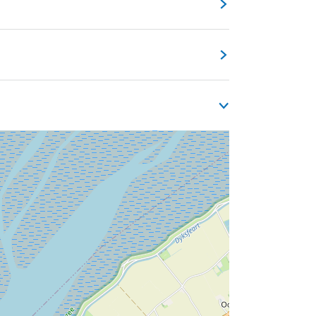
de Waddenvereniging. Ontdek ongerepte
broeden. Hoewel Griend zelf niet
at je meevoeren door de verhalen over dit
an de Zuiderhaven of in de binnenstad.
md op het getij. Houd er rekening mee dat
e kunt contant of met pin betalen.