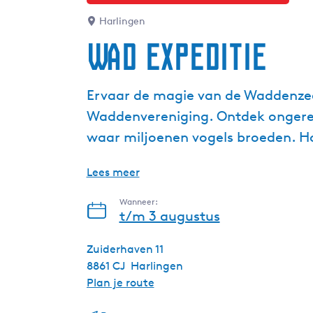
Harlingen
Wad expeditie
Ervaar de magie van de Waddenzee 
Waddenvereniging. Ontdek ongerep
waar miljoenen vogels broeden. Ho
Lees meer
Wanneer:
t/m 3 augustus
Zuiderhaven 11
8861 CJ
Harlingen
n
Plan je route
a