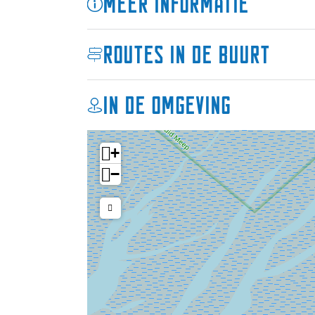
Meer informatie
Ervaar de magie van de Waddenzee tijdens
Routes in de buurt
zandbanken, krachtige getijdenstromen en 
toegankelijk is, brengen wij je dichterbij d
UNESCO Werelderfgoed. Ga mee en ontdek
In de omgeving
Ligging
Vertrekplaats Regina Andrea: Zuiderhaven
+
−
Belangrijk om te weten
Zorg ervoor dat je uiterlijk een kwartier 
het programma kan wijzigen door onvoor
Benedendeks is er een mooie salon met uitz
Honden zijn welkom aan boord.
Online geboekte tickets kunnen niet word