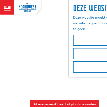
Deze websi
menu
G
Deze website maakt g
a
website zo goed moge
n
te gaan.
a
a
r
d
e
h
o
m
e
p
a
g
e
Dit evenement heeft al plaatsgevonden