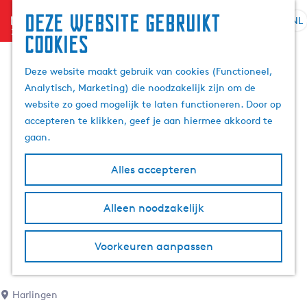
Deze website gebruikt
menu
NL
S
Z
cookies
G
e
o
a
l
e
Deze website maakt gebruik van cookies (Functioneel,
n
e
k
Analytisch, Marketing) die noodzakelijk zijn om de
a
c
e
website zo goed mogelijk te laten functioneren. Door op
a
t
n
accepteren te klikken, geef je aan hiermee akkoord te
r
e
gaan.
d
e
e
r
Alles accepteren
h
t
o
a
m
Alleen noodzakelijk
a
e
l
p
H
Voorkeuren aanpassen
a
u
g
i
e
d
Harlingen
i