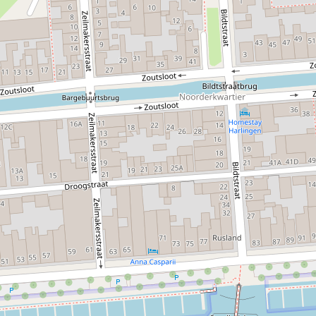
passen, draaiingen en vloeiende heupbewegingen. Er
bestaan verschillende stijlen, zoals de Cubaanse, LA-, New
York- en Colombiaanse stijl, elk met een eigen karakter en
ritme. Salsa is meer dan alleen dans: het is een sociale
activiteit waarbij muziek, plezier en ontmoeting centraal
staan. Iedereen kan meedoen, ongeacht ervaring.