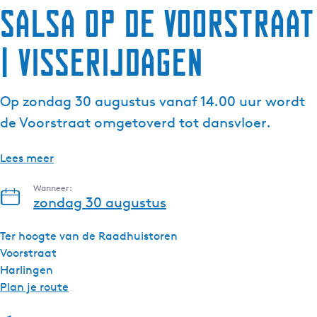
Salsa op de Voorstraat
g
e
| Visserijdagen
t
a
a
Op zondag 30 augustus vanaf 14.00 uur wordt
l
:
de Voorstraat omgetoverd tot dansvloer.
N
e
Lees meer
d
e
Wanneer:
zondag 30 augustus
r
l
Ter hoogte van de Raadhuistoren
a
Voorstraat
n
Harlingen
d
n
Plan je route
s
a