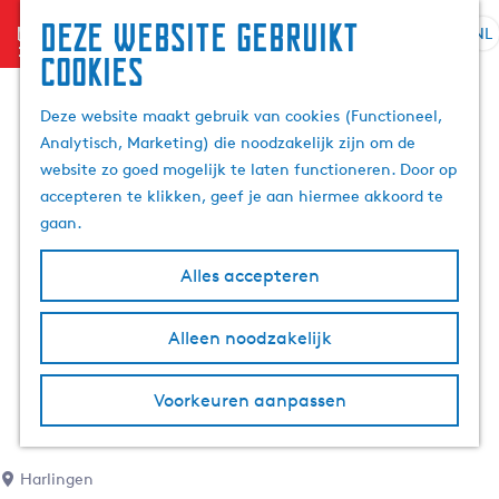
Deze website gebruikt
menu
NL
S
Z
cookies
G
e
o
a
l
e
Deze website maakt gebruik van cookies (Functioneel,
n
e
k
Analytisch, Marketing) die noodzakelijk zijn om de
a
c
e
website zo goed mogelijk te laten functioneren. Door op
a
t
n
accepteren te klikken, geef je aan hiermee akkoord te
r
e
gaan.
d
e
e
r
Alles accepteren
h
t
o
a
m
Alleen noodzakelijk
a
e
l
p
H
Voorkeuren aanpassen
a
u
g
i
e
d
Harlingen
i