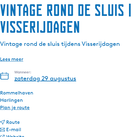
Vintage rond de sluis |
g
e
Visserijdagen
t
a
a
Vintage rond de sluis tijdens Visserijdagen
l
:
N
Lees meer
e
Wanneer:
d
zaterdag 29 augustus
e
r
Rommelhaven
l
Harlingen
a
n
Plan je route
n
a
d
n
a
Route
s
a
n
r
E-mail
a
a
v
V
Website