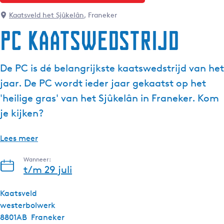
g
Kaatsveld het Sjûkelân
, Franeker
e
PC Kaatswedstrijd
t
a
a
De PC is dé belangrijkste kaatswedstrijd van het
l
jaar. De PC wordt ieder jaar gekaatst op het
:
N
'heilige gras' van het Sjûkelân in Franeker. Kom
e
je kijken?
d
e
Lees meer
r
l
Wanneer:
a
t/m 29 juli
n
d
Kaatsveld
s
westerbolwerk
8801AB
Franeker