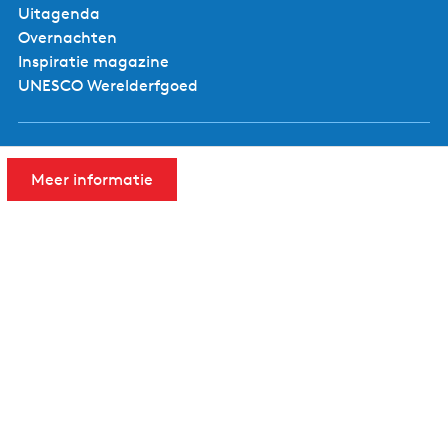
Uitagenda
Overnachten
Inspiratie magazine
UNESCO Werelderfgoed
Voor ondernemers
Meer informatie
Ondernemerspagina
Een evenement aanmelden
Aanmelden nieuwsbrief voor ondernemers
Contact
Visit Noardwest Fryslân
Het Want 3, 8802 PV Franeker
info@visitnoardwestfryslan.nl