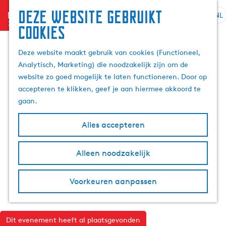
Deze website gebruikt
menu
NL
S
Z
cookies
G
e
o
a
l
e
Deze website maakt gebruik van cookies (Functioneel,
n
e
k
Analytisch, Marketing) die noodzakelijk zijn om de
a
c
e
website zo goed mogelijk te laten functioneren. Door op
a
t
n
accepteren te klikken, geef je aan hiermee akkoord te
r
e
gaan.
d
e
e
r
Alles accepteren
h
t
o
a
m
Alleen noodzakelijk
a
e
l
p
H
Voorkeuren aanpassen
a
u
g
i
e
d
Dit evenement heeft al plaatsgevonden
i