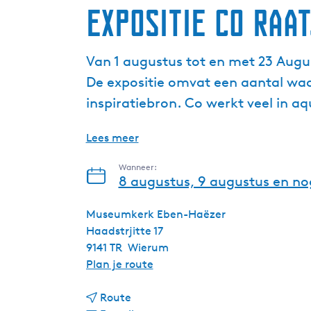
Expositie Co Raa
Van 1 augustus tot en met 23 Aug
De expositie omvat een aantal wad
inspiratiebron. Co werkt veel in aq
Lees meer
Wanneer:
8 augustus, 9 augustus en no
Museumkerk Eben-Haëzer
Haadstrjitte 17
9141 TR
Wierum
n
Plan je route
a
n
a
Route