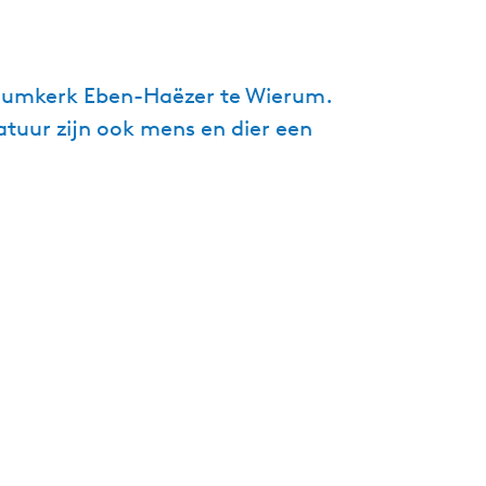
g
e
t
seumkerk Eben-Haëzer te Wierum.
a
tuur zijn ook mens en dier een
a
l
:
N
e
d
e
r
l
a
n
d
s