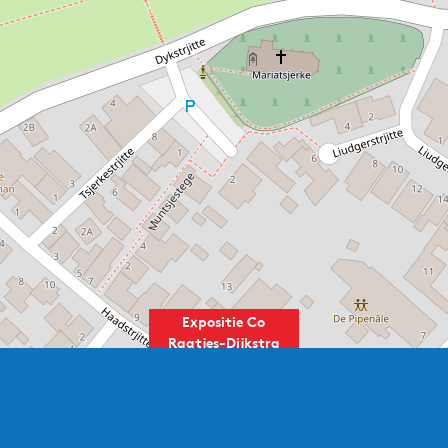
Expositie Co
Raatjes-Dijkstra