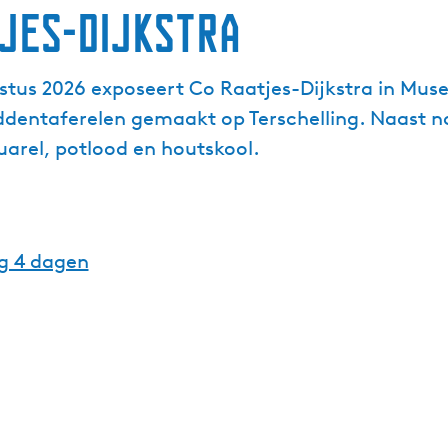
tjes-Dijkstra
ustus 2026 exposeert Co Raatjes-Dijkstra in Mu
dentaferelen gemaakt op Terschelling. Naast na
uarel, potlood en houtskool.
g 4 dagen