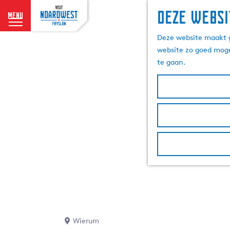
Deze websi
menu
G
Deze website maakt g
a
website zo goed moge
n
te gaan.
a
a
r
d
e
h
o
m
e
p
a
g
e
Wierum