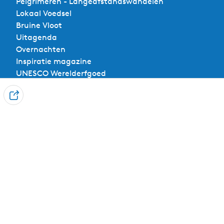
Pelgrimeren - Langeafstandswandelen
Lokaal Voedsel
Bruine Vloot
Uitagenda
Overnachten
Inspiratie magazine
UNESCO Werelderfgoed
D
Voor ondernemers
e
e
Ondernemerspagina
l
Een evenement aanmelden
Aanmelden nieuwsbrief voor ondernemers
Contact
Visit Noardwest Fryslân