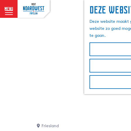
Deze websi
menu
G
Deze website maakt g
a
website zo goed moge
n
te gaan.
a
a
r
d
e
h
o
m
e
p
a
g
e
Friesland