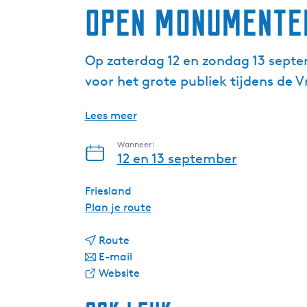
Open Monumente
Op zaterdag 12 en zondag 13 sept
voor het grote publiek tijdens d
Lees meer
Wanneer:
12 en 13 september
Friesland
n
Plan je route
a
n
a
Route
a
n
r
E-mail
a
a
v
O
Website
r
a
a
p
O
r
n
e