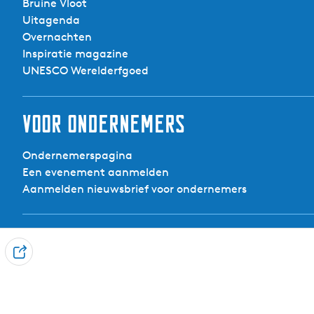
Bruine Vloot
Uitagenda
Overnachten
Inspiratie magazine
UNESCO Werelderfgoed
Voor ondernemers
Ondernemerspagina
Een evenement aanmelden
Aanmelden nieuwsbrief voor ondernemers
Contact
D
Visit Noardwest Fryslân
e
Het Want 3, 8802 PV Franeker
e
info@visitnoardwestfryslan.nl
l