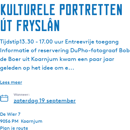
Kulturele Portretten
g
e
út Fryslân
t
a
a
Tijdstip13.30 - 17.00 uur Entreevrije toegang
l
:
Informatie of reservering DuPho-fotograaf Bob
N
de Boer uit Koarnjum kwam een paar jaar
e
geleden op het idee om e...
d
e
Lees meer
r
l
Wanneer:
a
zaterdag 19 september
n
d
De Wier 7
s
9056 PM
Koarnjum
n
Plan je route