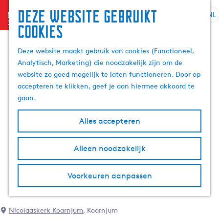
Deze website gebruikt
menu
NL
S
Z
cookies
G
e
o
a
l
e
Deze website maakt gebruik van cookies (Functioneel,
n
e
k
Analytisch, Marketing) die noodzakelijk zijn om de
a
c
e
website zo goed mogelijk te laten functioneren. Door op
a
t
n
accepteren te klikken, geef je aan hiermee akkoord te
r
e
gaan.
d
e
e
r
Alles accepteren
h
t
o
a
m
Alleen noodzakelijk
a
e
l
p
H
Voorkeuren aanpassen
a
u
g
i
e
d
Nicolaaskerk Koarnjum
, Koarnjum
i