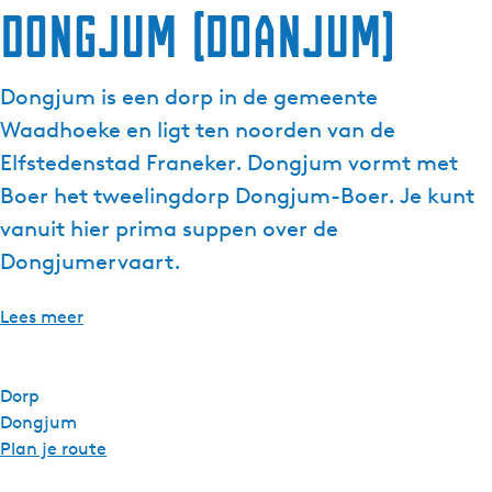
Dongjum (Doanjum)
g
e
t
Dongjum is een dorp in de gemeente
a
Waadhoeke en ligt ten noorden van de
a
l
Elfstedenstad Franeker. Dongjum vormt met
:
Boer het tweelingdorp Dongjum-Boer. Je kunt
N
vanuit hier prima suppen over de
e
Dongjumervaart.
d
e
r
Lees meer
l
a
n
Dorp
d
Dongjum
s
n
Plan je route
a