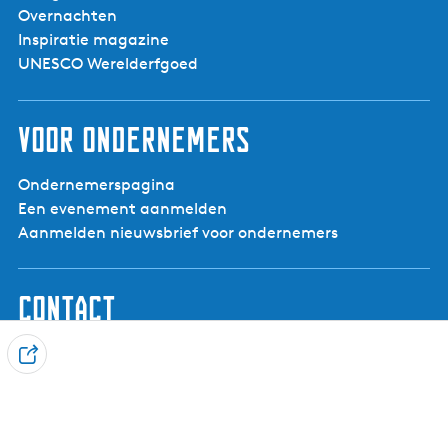
Overnachten
Inspiratie magazine
UNESCO Werelderfgoed
Voor ondernemers
Ondernemerspagina
Een evenement aanmelden
Aanmelden nieuwsbrief voor ondernemers
Contact
Visit Noardwest Fryslân
D
Het Want 3, 8802 PV Franeker
e
info@visitnoardwestfryslan.nl
e
l