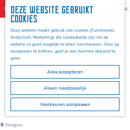
Deze website gebruikt
menu
NL
S
Z
cookies
G
e
o
a
l
e
Deze website maakt gebruik van cookies (Functioneel,
n
e
k
Analytisch, Marketing) die noodzakelijk zijn om de
a
c
e
website zo goed mogelijk te laten functioneren. Door op
a
t
n
accepteren te klikken, geef je aan hiermee akkoord te
r
e
gaan.
d
e
e
r
Alles accepteren
h
t
o
a
m
Alleen noodzakelijk
a
e
l
p
H
Voorkeuren aanpassen
a
u
g
i
e
d
Dongjum
i