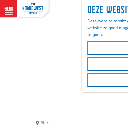
Deze websi
menu
G
Deze website maakt g
a
website zo goed moge
n
te gaan.
a
a
r
d
e
h
o
m
e
p
a
g
e
Blije