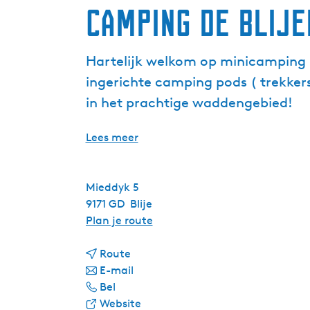
Camping de Blij
Hartelijk welkom op minicamping 
ingerichte camping pods ( trekker
in het prachtige waddengebied!
Lees meer
Mieddyk 5
9171 GD
Blije
n
Plan je route
a
n
a
Route
a
n
r
E-mail
C
a
a
C
Bel
a
r
a
v
a
Website