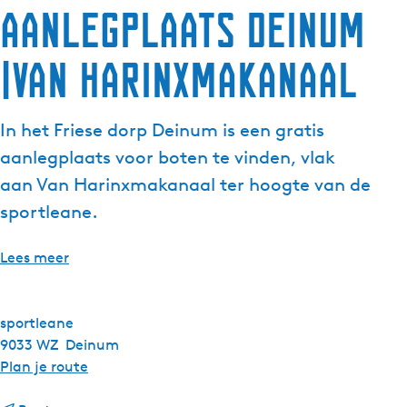
Aanlegplaats Deinum
g
e
|Van Harinxmakanaal
t
a
a
In het Friese dorp Deinum is een gratis
l
:
aanlegplaats voor boten te vinden, vlak
N
aan Van Harinxmakanaal ter hoogte van de
e
sportleane.
d
e
Lees meer
r
l
a
sportleane
n
9033 WZ
Deinum
d
n
Plan je route
s
a