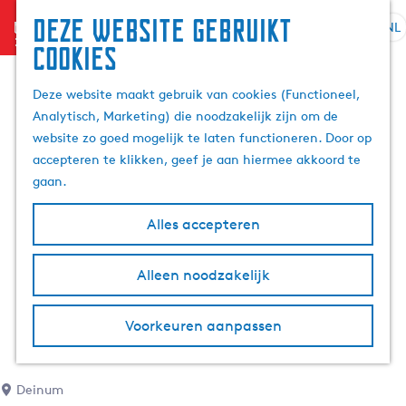
Deze website gebruikt
menu
NL
S
Z
cookies
G
e
o
a
l
e
Deze website maakt gebruik van cookies (Functioneel,
n
e
k
Analytisch, Marketing) die noodzakelijk zijn om de
a
c
e
website zo goed mogelijk te laten functioneren. Door op
a
t
n
accepteren te klikken, geef je aan hiermee akkoord te
r
e
gaan.
d
e
e
r
Alles accepteren
h
t
o
a
m
Alleen noodzakelijk
a
e
l
p
H
Voorkeuren aanpassen
a
u
g
i
e
d
Deinum
i