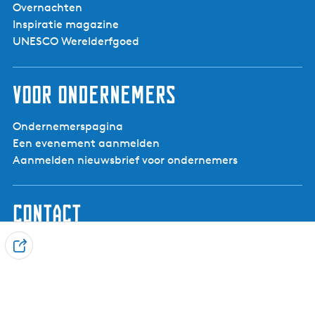
Overnachten
Inspiratie magazine
UNESCO Werelderfgoed
Voor ondernemers
Ondernemerspagina
Een evenement aanmelden
Aanmelden nieuwsbrief voor ondernemers
Contact
Visit Noardwest Fryslân
D
Het Want 3, 8802 PV Franeker
e
info@visitnoardwestfryslan.nl
e
l