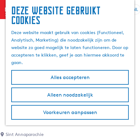
Deze website gebruikt
menu
NL
S
Z
cookies
G
e
o
a
l
e
Deze website maakt gebruik van cookies (Functioneel,
n
e
k
Analytisch, Marketing) die noodzakelijk zijn om de
a
c
e
website zo goed mogelijk te laten functioneren. Door op
a
t
n
accepteren te klikken, geef je aan hiermee akkoord te
r
e
gaan.
d
e
e
r
Alles accepteren
h
t
o
a
m
Alleen noodzakelijk
a
e
l
p
H
Voorkeuren aanpassen
a
u
g
i
e
d
Sint Annaparochie
i