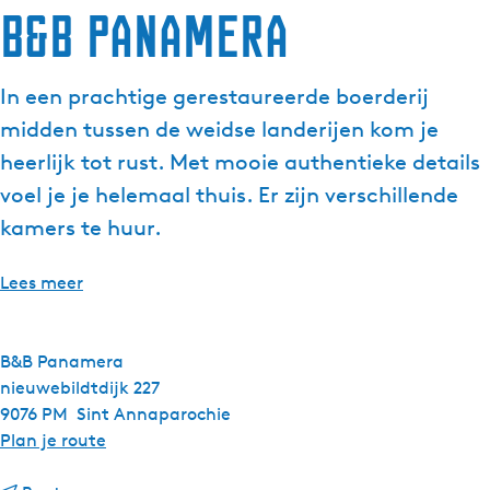
B&B Panamera
g
e
t
In een prachtige gerestaureerde boerderij
a
midden tussen de weidse landerijen kom je
a
l
heerlijk tot rust. Met mooie authentieke details
:
voel je je helemaal thuis. Er zijn verschillende
N
kamers te huur.
e
d
Lees meer
e
r
l
B&B Panamera
a
nieuwebildtdijk 227
n
9076 PM
Sint Annaparochie
d
n
Plan je route
s
a