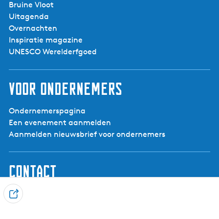
Bruine Vloot
Uitagenda
Overnachten
Inspiratie magazine
UNESCO Werelderfgoed
Voor ondernemers
Ondernemerspagina
Een evenement aanmelden
Aanmelden nieuwsbrief voor ondernemers
Contact
Visit Noardwest Fryslân
D
Het Want 3, 8802 PV Franeker
e
info@visitnoardwestfryslan.nl