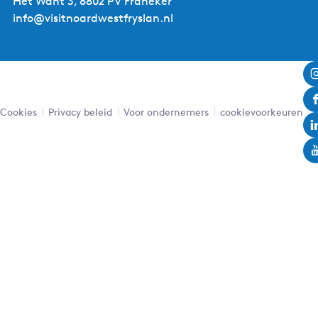
Het Want 3, 8802 PV Franeker
info@visitnoardwestfryslan.nl
Leaflet
|
Powered by Esri | Esri, HERE, Garmin, USGS, Intermap, INCREMENT P, NRCAN, Esri Japan, METI,
Esri China (Hong Kong), NOSTRA, © OpenStreetMap contributors, and the GIS User Community
Cookies
Privacy beleid
Voor ondernemers
cookievoorkeuren