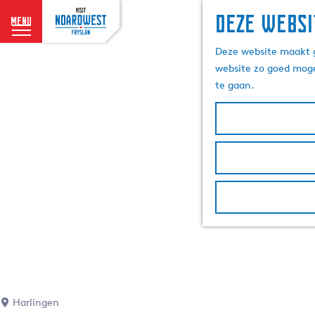
Deze websi
menu
G
Deze website maakt g
a
website zo goed moge
n
te gaan.
a
a
r
d
e
h
o
m
e
p
a
g
e
Harlingen