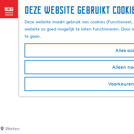
Deze website gebruikt cooki
menu
G
Deze website maakt gebruik van cookies (Functioneel, 
a
website zo goed mogelijk te laten functioneren. Door 
n
te gaan.
a
a
Alles ac
r
d
Alleen no
e
h
o
Voorkeuren
m
e
p
a
g
e
Warten