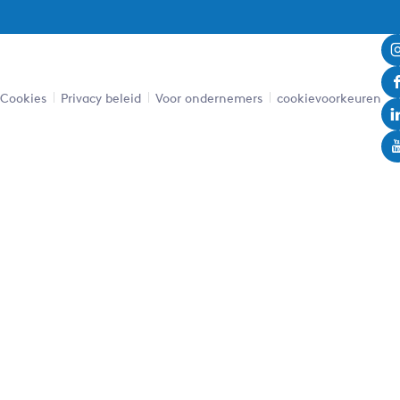
Leaflet
|
Powered by Esri | Esri, HERE, Garmin, USGS, Intermap, INCREMENT P, NRCAN, Esri Japan, METI,
Esri China (Hong Kong), NOSTRA, © OpenStreetMap contributors, and the GIS User Community
Cookies
Privacy beleid
Voor ondernemers
cookievoorkeuren