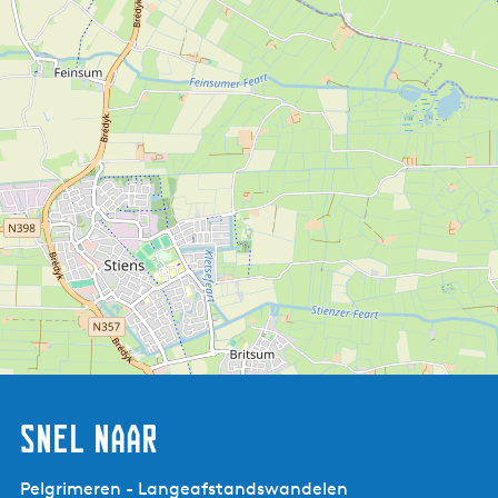
Na afloop van je bezoek en wandeling over Dekema State
kan je nog lekkere jams of honing van ons eigen terrein
kopen, ook in de koffiehoek uitgestald. Of neem een folder
mee van leuke uitjes in de buurt. Ook zijn er
beleefwandelingen te koop waarmee je met qr codes de
omgeving van Dekema State kunt verkennen.
Tuin en koffiehoek open*
Dinsdag t/m vrijdag 9-17 uur (december t/m januari alle
dagen 10.30-donker/17 uur)
Zaterdag, zondag, maandag, 10.30-17 uur
Betaling mogelijk pin of gepast contant in melkbus, of
overmaken naar banknummer.
Snel naar
1 toilet is toegankelijk voor gasten met een rolstoel,
Pelgrimeren - Langeafstandswandelen